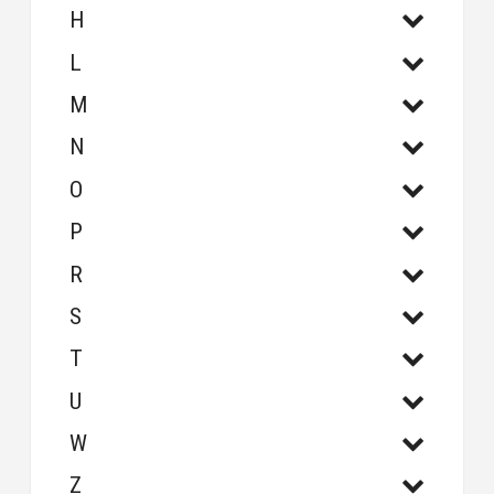
H
L
M
N
O
P
R
S
T
U
W
Z