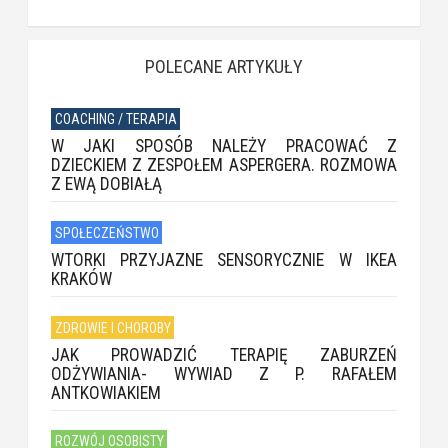
POLECANE ARTYKUŁY
COACHING / TERAPIA
W JAKI SPOSÓB NALEŻY PRACOWAĆ Z
DZIECKIEM Z ZESPOŁEM ASPERGERA. ROZMOWA
Z EWĄ DOBIAŁĄ
SPOŁECZEŃSTWO
WTORKI PRZYJAZNE SENSORYCZNIE W IKEA
KRAKÓW
ZDROWIE I CHOROBY
JAK PROWADZIĆ TERAPIĘ ZABURZEŃ
ODŻYWIANIA- WYWIAD Z P. RAFAŁEM
ANTKOWIAKIEM
ROZWÓJ OSOBISTY