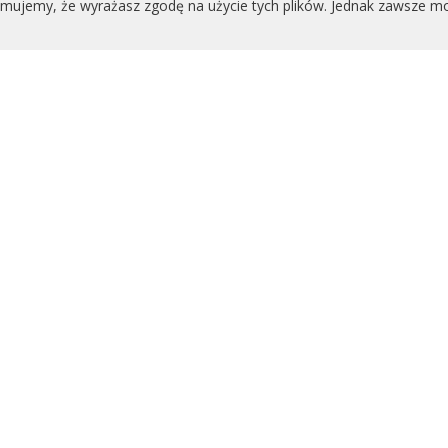
yjmujemy, że wyrażasz zgodę na użycie tych plików. Jednak zawsze m
eniami i newsami
i?
ra!
kie |
O nas |
Kontakt