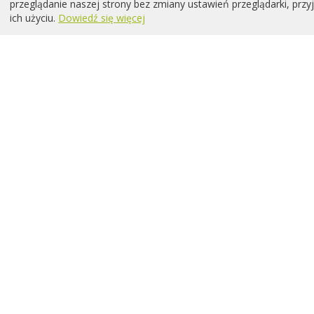
przeglądanie naszej strony bez zmiany ustawień przeglądarki, prz
ich użyciu.
Dowiedź się więcej
Chcesz być na bieżąco z wydarz
psychologicznym
Zapisz się do newslette
O nas |
Regulamin |
Polityka prywatności |
Coo