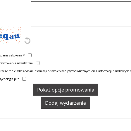
odania szkolenia
*
rzymywania newslettera
ze mnie adres e-mail informacji o szkoleniach psychologicznych oraz informacji handlowych o
sychologia.pl
*
Pokaż opcje promowania
Dodaj wydarzenie