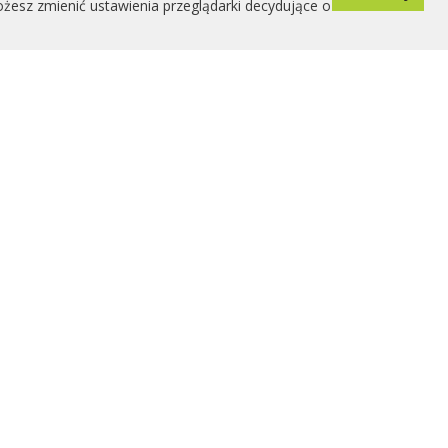
ożesz zmienić ustawienia przeglądarki decydujące o
2026 © Copyright by mojapsychologia.pl