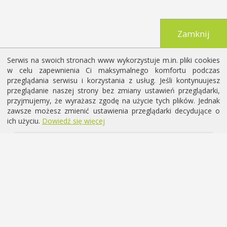
Zamknij
Serwis na swoich stronach www wykorzystuje m.in. pliki cookies
w celu zapewnienia Ci maksymalnego komfortu podczas
przeglądania serwisu i korzystania z usług. Jeśli kontynuujesz
przeglądanie naszej strony bez zmiany ustawień przeglądarki,
przyjmujemy, że wyrażasz zgodę na użycie tych plików. Jednak
zawsze możesz zmienić ustawienia przeglądarki decydujące o
ich użyciu.
Dowiedź się więcej
Chcesz być na bieżąco z
wydarzeniami i newsami
psychologicznymi?
Zapisz się do newslettera!