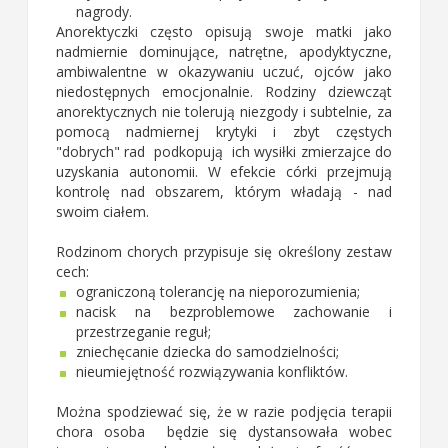
nagrody.
Anorektyczki często opisują swoje matki jako
nadmiernie
dominujące, natrętne, apodyktyczne,
ambiwalentne w okazywaniu uczuć, ojców jako
niedostępnych emocjonalnie.
Rodziny dziewcząt
anorektycznych nie tolerują niezgody i subtelnie, za
pomocą nadmiernej
krytyki i zbyt częstych
"dobrych" rad podkopują ich wysiłki zmierzajce do
uzyskania autonomii. W efekcie córki przejmują
kontrolę nad obszarem, którym władają - nad
swoim ciałem.
Rodzinom chorych przypisuje się określony zestaw
cech:
ograniczoną tolerancję na nieporozumienia;
nacisk na bezproblemowe zachowanie i
przestrzeganie reguł;
zniechęcanie dziecka do samodzielności;
nieumiejętność
rozwiązywania konfliktów.
Można spodziewać się, że w razie podjęcia terapii
chora osoba będzie się dystansowała wobec