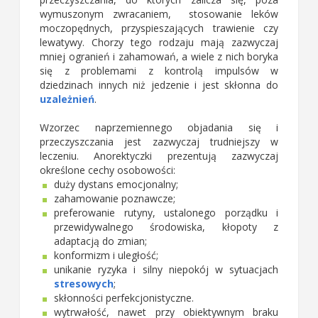
wymuszonym zwracaniem, stosowanie leków
moczopędnych, przyspieszających trawienie czy
lewatywy. Chorzy tego rodzaju mają zazwyczaj
mniej ogranień i zahamowań, a wiele z nich boryka
się z problemami z kontrolą impulsów w
dziedzinach innych niż jedzenie i jest skłonna do
uzależnień
.
Wzorzec naprzemiennego objadania się i
przeczyszczania jest zazwyczaj trudniejszy w
leczeniu.
Anorektyczki prezentują zazwyczaj
określone cechy osobowości:
duży
dystans emocjonalny;
zahamowanie poznawcze;
preferowanie rutyny, ustalonego porządku i
przewidywalnego środowiska, kłopoty z
adaptacją do zmian;
konformizm i uległość;
unikanie ryzyka i silny niepokój w sytuacjach
stresowych
;
skłonności perfekcjonistyczne.
wytrwałość, nawet przy obiektywnym braku