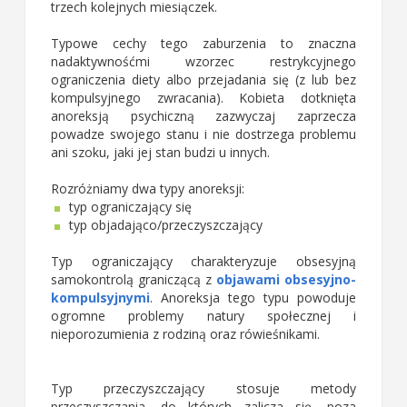
trzech kolejnych miesiączek.
Typowe cechy tego zaburzenia to znaczna
nadaktywnośćmi wzorzec restrykcyjnego
ograniczenia diety albo przejadania się (z lub bez
kompulsyjnego zwracania). Kobieta dotknięta
anoreksją psychiczną zazwyczaj zaprzecza
powadze swojego stanu i nie dostrzega problemu
ani szoku, jaki jej stan budzi u innych.
Rozróżniamy dwa typy anoreksji:
typ ograniczający się
typ objadająco/przeczyszczający
Typ ograniczający charakteryzuje obsesyjną
samokontrolą
graniczącą z
objawami obsesyjno-
kompulsyjnymi
. Anoreksja tego typu powoduje
ogromne problemy natury społecznej i
nieporozumienia z rodziną oraz rówieśnikami.
Typ przeczyszczający stosuje metody
przeczyszczania, do których zalicza się, poza