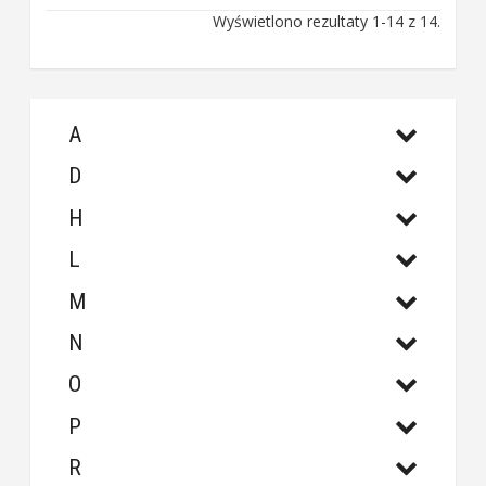
Wyświetlono rezultaty 1-14 z 14.
A
D
H
L
M
N
O
P
R