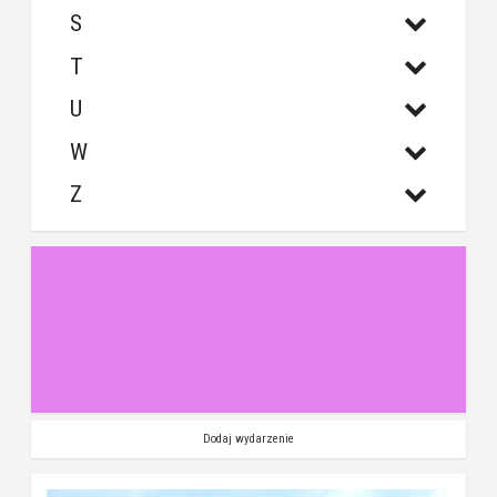
S
T
U
W
Z
Dodaj wydarzenie