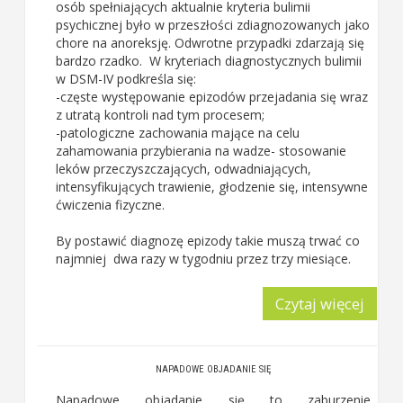
osób spełniających aktualnie kryteria
bulimii
psychicznej było w przeszłości zdiagnozowanych jako
chore na anoreksję. Odwrotne przypadki zdarzają się
bardzo rzadko.
W kryteriach diagnostycznych bulimii
w DSM-IV podkreśla się:
-częste występowanie epizodów przejadania się wraz
z utratą kontroli nad tym procesem;
-patologiczne zachowania mające na celu
zahamowania przybierania na wadze- stosowanie
leków przeczyszczających, odwadniających,
intensyfikujących trawienie, głodzenie się, intensywne
ćwiczenia fizyczne.
By postawić diagnozę epizody takie muszą trwać co
najmniej dwa razy w tygodniu przez trzy miesiące.
Czytaj więcej
NAPADOWE OBJADANIE SIĘ
Napadowe objadanie się to zaburzenie