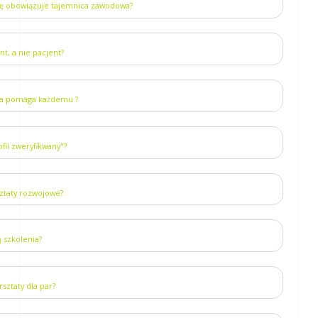
tę obowiązuje tajemnica zawodowa?
nt, a nie pacjent?
ia pomaga każdemu ?
fil zweryfikwany"?
sztaty rozwojowe?
ą szkolenia?
rsztaty dla par?