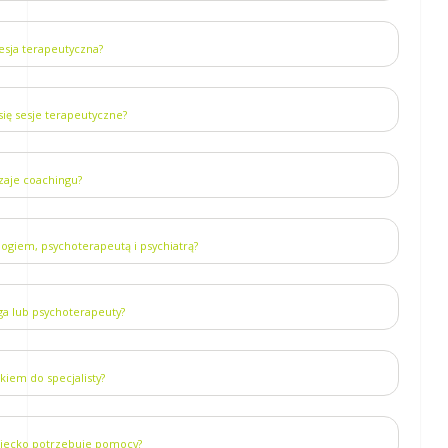
sesja terapeutyczna?
się sesje terapeutyczne?
dzaje coachingu?
logiem, psychoterapeutą i psychiatrą?
ga lub psychoterapeuty?
ckiem do specjalisty?
dziecko potrzebuje pomocy?