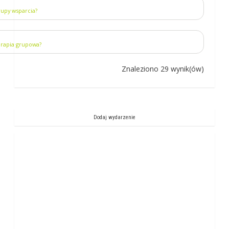
rupy wsparcia?
terapia grupowa?
Znaleziono 29 wynik(ów)
Dodaj wydarzenie