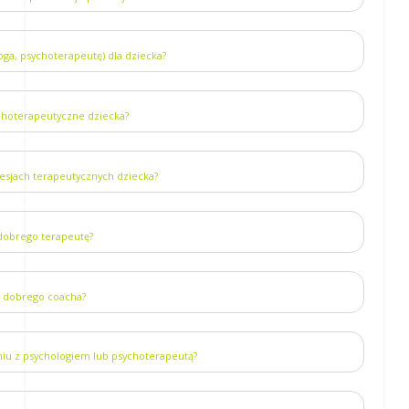
loga, psychoterapeutę) dla dziecka?
ychoterapeutyczne dziecka?
sesjach terapeutycznych dziecka?
dobrego terapeutę?
m dobrego coacha?
iu z psychologiem lub psychoterapeutą?