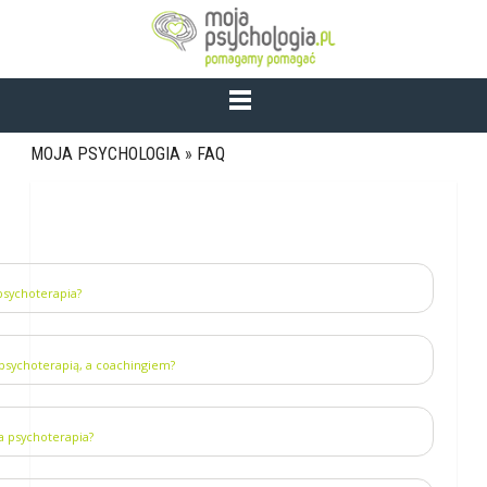
MOJA PSYCHOLOGIA
»
FAQ
 psychoterapia?
 psychoterapią, a coachingiem?
a psychoterapia?