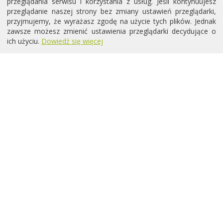
przeglądania serwisu i korzystania z usług. Jeśli kontynuujesz
przeglądanie naszej strony bez zmiany ustawień przeglądarki,
przyjmujemy, że wyrażasz zgodę na użycie tych plików. Jednak
zawsze możesz zmienić ustawienia przeglądarki decydujące o
ich użyciu.
Dowiedź się więcej
Chcesz być na bieżąco z
wydarzeniami i newsami
psychologicznymi?
Zapisz się do newslettera!