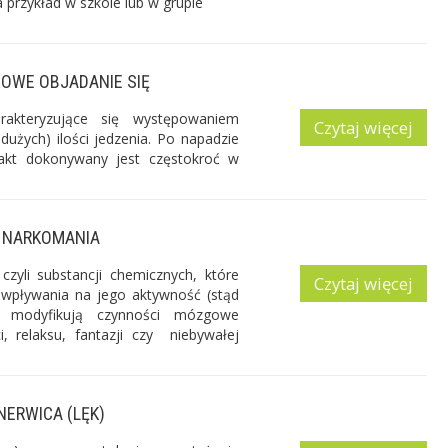
 przykład w szkole lub w grupie
OWE OBJADANIE SIĘ
rakteryzujące się występowaniem
Czytaj więcej
dużych) ilości jedzenia. Po napadzie
 akt dokonywany jest częstokroć w
NARKOMANIA
zyli substancji chemicznych, które
Czytaj więcej
wpływania na jego aktywność (stąd
ki modyfikują czynności mózgowe
i, relaksu, fantazji czy niebywałej
NERWICA (LĘK)