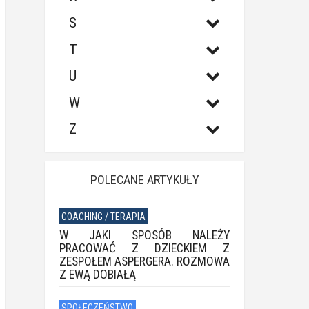
S
T
U
W
Z
POLECANE ARTYKUŁY
COACHING / TERAPIA
W JAKI SPOSÓB NALEŻY
PRACOWAĆ Z DZIECKIEM Z
ZESPOŁEM ASPERGERA. ROZMOWA
Z EWĄ DOBIAŁĄ
SPOŁECZEŃSTWO