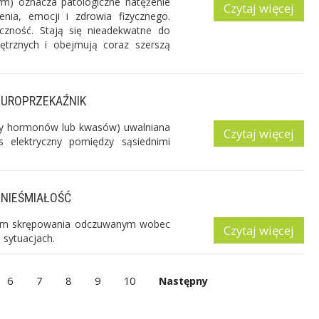
m) oznacza patologiczne natężenie
Czytaj więcej
nia, emocji i zdrowia fizycznego.
czność. Stają się nieadekwatne do
ętrznych i obejmują coraz szerszą
UROPRZEKAŹNIK
upy hormonów lub kwasów) uwalniana
Czytaj więcej
s elektryczny pomiędzy sąsiednimi
NIEŚMIAŁOŚĆ
uciem skrępowania odczuwanym wobec
Czytaj więcej
 sytuacjach.
6
7
8
9
10
Następny