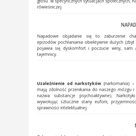
głosu w specyficznych sytuacjach społecznych, na
rówieśniczej.
NAPAD
Napadowe objadanie się to zaburzenie cha
epizodów pochłaniania obiektywnie dużych (zbyt 
pojawia się dyskomfort i poczucie winy, sam
tajemnicy.
Uzależnienie od narkotyków
(narkomania) – c
mają zdolność przenikania do naszego mózgu i 
nazwa substancje psychoaktywne). Narkoty
wywołując sztucznie stany euforii, przyjemnośc
sprawności intelektualnej.