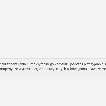
celu zapewnienia Ci maksymalnego komfortu podczas przeglądania serw
yjmujemy, że wyrażasz zgodę na użycie tych plików. Jednak zawsze m
eniami i newsami
i?