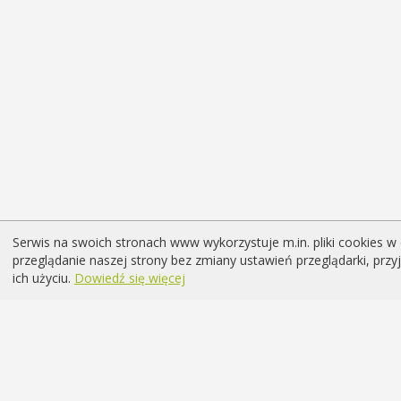
Serwis na swoich stronach www wykorzystuje m.in. pliki cookies w 
przeglądanie naszej strony bez zmiany ustawień przeglądarki, prz
ich użyciu.
Dowiedź się więcej
Chcesz być na bieżąco z wydarz
psychologicznym