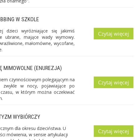
ła ofiarnego".
BBING W SZKOLE
j dzieci wyróżniające się jakimiś
Czytaj więcej
wnie ubrane, mające wady wymowy.
ewrażliwione, małomówne, wycofane,
e.
IĘ MIMOWOLNE (ENUREZJA)
eniem czynnościowym polegającym na
Czytaj więcej
zwykle w nocy, pojawiające po
yki czasu, w którym można oczekiwać
h.
TYZM WYBIÓRCZY
cznym dla okresu dzieciństwa. U
Czytaj więcej
ci mówienia, w sensie artykulacji