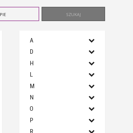
PIE
SZUKAJ
A
D
H
L
M
N
O
P
R