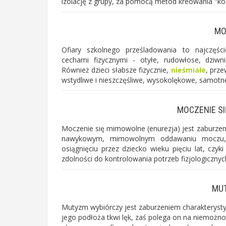
izolację z grupy, za pomocą metod kreowania "koz
MO
Ofiary szkolnego prześladowania to najczęście
cechami fizycznymi - otyłe, rudowłose, dzi
Również dzieci słabsze fizycznie,
nieśmiałe
, prz
wstydliwe i nieszczęśliwe, wysokolękowe, samotn
MOCZENIE S
Moczenie się mimowolne (enurezja) jest zaburz
nawykowym, mimowolnym oddawaniu moczu, 
osiągnięciu przez dziecko wieku pięciu lat, cz
zdolności do kontrolowania potrzeb fizjologicznyc
MU
Mutyzm wybiórczy jest zaburzeniem charakterysty
jego podłoża tkwi lęk, zaś polega on na niemożnoś