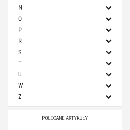
N
O
P
R
S
T
U
W
Z
POLECANE ARTYKUŁY