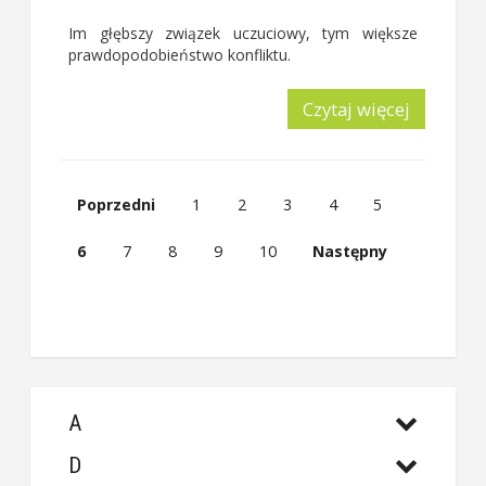
Im głębszy związek uczuciowy, tym większe
prawdopodobieństwo konfliktu.
Czytaj więcej
Poprzedni
1
2
3
4
5
6
7
8
9
10
Następny
A
D