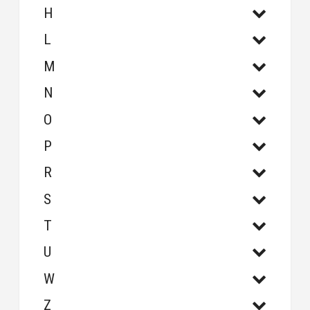
H
L
M
N
O
P
R
S
T
U
W
Z