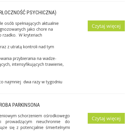
ARŁOCZNOŚĆ PSYCHICZNA)
le osób spełniających aktualnie
Czytaj więcej
iagnozowanych jako chore na
o rzadko.
W kryteriach
az z utratą kontroli nad tym
wania przybierania na wadze-
ych, intensyfikujących trawienie,
co najmniej dwa razy w tygodniu
ROBA PARKINSONA
ieniowym schorzeniem ośrodkowego
Czytaj więcej
 i prowadzącym nieuchronnie do
iąże się z potencjalnie śmiertelnymi