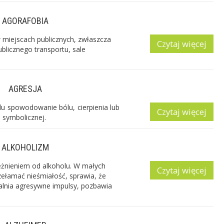
AGORAFOBIA
 miejscach publicznych, zwłaszcza
Czytaj więcej
ublicznego transportu, sale
AGRESJA
u spowodowanie bólu, cierpienia lub
Czytaj więcej
 symbolicznej.
ALKOHOLIZM
eżnieniem od alkoholu. W małych
Czytaj więcej
zełamać nieśmiałość, sprawia, że
alnia agresywne impulsy, pozbawia