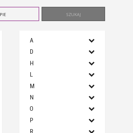
PIE
SZUKAJ
A
D
H
L
M
N
O
P
R