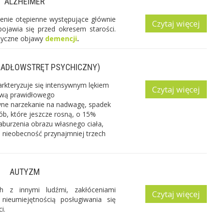
ALZHEIMER
enie otępienne występujące głównie
Czytaj więcej
ojawia się przed okresem starości.
tyczne objawy
demencji
.
JADŁOWSTRĘT PSYCHICZNY)
arkteryzuje się intensywnym lękiem
Czytaj więcej
ową prawidłowego
ne narzekanie na nadwagę, spadek
sób, które jeszcze rosną, o 15%
aburzenia obrazu własnego ciała,
, nieobecność przynajmniej trzech
AUTYZM
ch z innymi ludźmi, zakłóceniami
Czytaj więcej
ieumiejętnością posługiwania się
i.