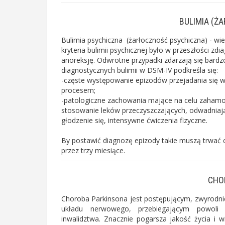
BULIMIA (Ż
Bulimia psychiczna (żarłoczność psychiczna)
- wie
kryteria
bulimii psychicznej było w przeszłości zd
anoreksję. Odwrotne przypadki zdarzają się bardz
diagnostycznych bulimii w DSM-IV podkreśla się:
-częste występowanie epizodów przejadania się wr
procesem;
-patologiczne zachowania mające na celu zahamo
stosowanie leków przeczyszczających, odwadniając
głodzenie się, intensywne ćwiczenia fizyczne.
By postawić diagnozę epizody takie muszą trwać 
przez trzy miesiące.
CHO
Choroba Parkinsona jest postępującym,
zwyrodn
układu nerwowego
, przebiegającym powoli
inwalidztwa. Znacznie pogarsza jakość życia i w