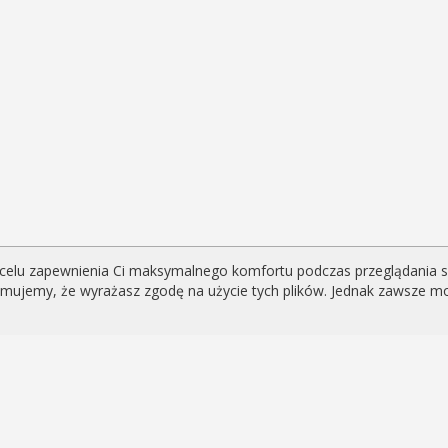
celu zapewnienia Ci maksymalnego komfortu podczas przeglądania serw
yjmujemy, że wyrażasz zgodę na użycie tych plików. Jednak zawsze m
eniami i newsami
i?