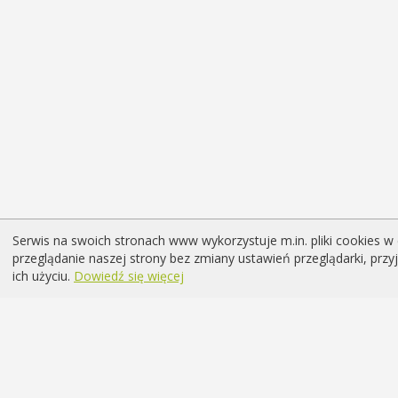
Serwis na swoich stronach www wykorzystuje m.in. pliki cookies w 
przeglądanie naszej strony bez zmiany ustawień przeglądarki, prz
ich użyciu.
Dowiedź się więcej
Chcesz być na bieżąco z wydarz
psychologicznym