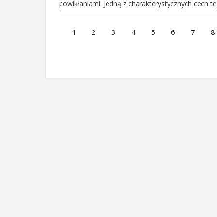
powikłaniami. Jedną z charakterystycznych cech te
1
2
3
4
5
6
7
8