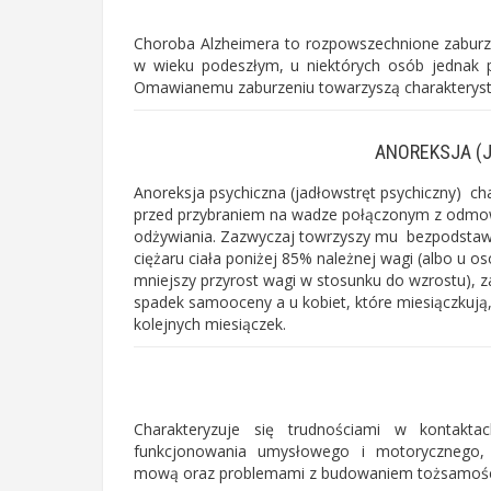
Choroba Alzheimera to rozpowszechnione zaburz
w wieku podeszłym, u niektórych osób jednak p
Omawianemu zaburzeniu towarzyszą charakterys
ANOREKSJA (
Anoreksja psychiczna
(jadłowstręt psychiczny) ch
przed przybraniem na wadze połączonym z odm
odżywiania. Zazwyczaj towrzyszy mu bezpodstaw
ciężaru ciała poniżej 85% należnej wagi (albo u o
mniejszy przyrost wagi w stosunku do wzrostu), z
spadek samooceny a u kobiet, które miesiączkują
kolejnych miesiączek.
Charakteryzuje się trudnościami w kontakta
funkcjonowania umysłowego i motorycznego, n
mową oraz problemami z budowaniem tożsamośc