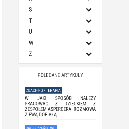
S
T
U
W
Z
POLECANE ARTYKUŁY
COACHING / TERAPIA
W JAKI SPOSÓB NALEŻY
PRACOWAĆ Z DZIECKIEM Z
ZESPOŁEM ASPERGERA. ROZMOWA
Z EWĄ DOBIAŁĄ
SPOŁECZEŃSTWO