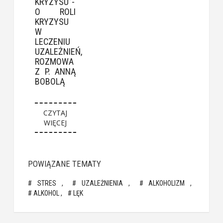
KRYZYSU”-
O ROLI
KRYZYSU
W
LECZENIU
UZALEŻNIEŃ,
ROZMOWA
Z P. ANNĄ
BOBOLĄ
CZYTAJ
WIĘCEJ
POWIĄZANE TEMATY
STRES
UZALEŻNIENIA
ALKOHOLIZM
ALKOHOL
LĘK