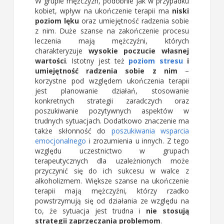
W grupie mężczyzn, podobnie jak w przypadku
kobiet, wpływ na ukończenie terapii ma
niski
poziom lęku
oraz umiejętność radzenia sobie
z nim. Duże szanse na zakończenie procesu
leczenia mają mężczyźni, których
charakteryzuje
wysokie poczucie własnej
wartości
. Istotny jest też
poziom stresu
i
umiejętność radzenia sobie z nim
–
korzystne pod względem ukończenia terapii
jest planowanie działań, stosowanie
konkretnych strategii zaradczych oraz
poszukiwanie pozytywnych aspektów w
trudnych sytuacjach. Dodatkowo znaczenie ma
także skłonność do
poszukiwania wsparcia
emocjonalnego
i zrozumienia u innych. Z tego
względu uczestnictwo w grupach
terapeutycznych dla uzależnionych może
przyczynić się do ich sukcesu w walce z
alkoholizmem. Większe szanse na ukończenie
terapii mają mężczyźni, którzy rzadko
powstrzymują się od działania ze względu na
to, że sytuacja jest trudna i
nie stosują
strategii zaprzeczania problemom
.