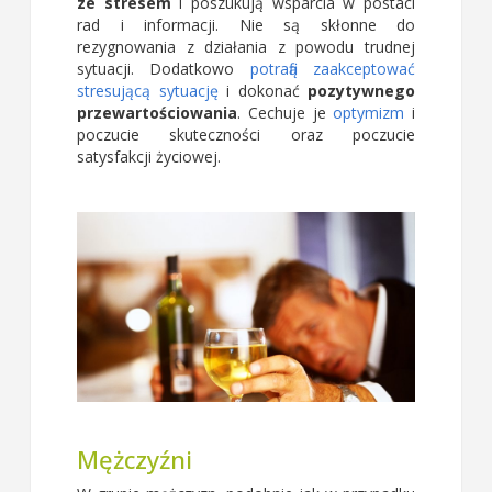
ze stresem
i poszukują wsparcia w postaci
rad i informacji. Nie są skłonne do
rezygnowania z działania z powodu trudnej
sytuacji. Dodatkowo
potrafią zaakceptować
stresującą sytuację
i dokonać
pozytywnego
przewartościowania
. Cechuje je
optymizm
i
poczucie skuteczności oraz poczucie
satysfakcji życiowej.
Mężczyźni