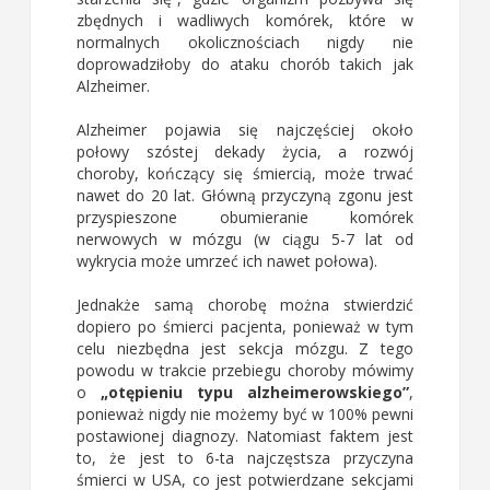
zbędnych i wadliwych komórek, które w
normalnych okolicznościach nigdy nie
doprowadziłoby do ataku chorób takich jak
Alzheimer.
Alzheimer pojawia się najczęściej około
połowy szóstej dekady życia, a rozwój
choroby, kończący się śmiercią, może trwać
nawet do 20 lat. Główną przyczyną zgonu jest
przyspieszone obumieranie komórek
nerwowych w mózgu (w ciągu 5-7 lat od
wykrycia może umrzeć ich nawet połowa).
Jednakże samą chorobę można stwierdzić
dopiero po śmierci pacjenta, ponieważ w tym
celu niezbędna jest sekcja mózgu. Z tego
powodu w trakcie przebiegu choroby mówimy
o
„otępieniu typu alzheimerowskiego”
,
ponieważ nigdy nie możemy być w 100% pewni
postawionej diagnozy. Natomiast faktem jest
to, że jest to 6-ta najczęstsza przyczyna
śmierci w USA, co jest potwierdzane sekcjami