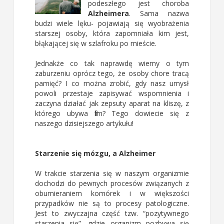
podeszłego jest choroba
Alzheimera
. Sama nazwa
budzi wiele lęku- pojawiają się wyobrażenia
starszej osoby, która zapomniała kim jest,
błąkającej się w szlafroku po mieście.
Jednakże co tak naprawdę wiemy o tym
zaburzeniu oprócz tego, że osoby chore tracą
pamięć? I co można zrobić, gdy nasz umysł
powoli przestaje zapisywać wspomnienia i
zaczyna działać jak zepsuty aparat na kliszę, z
którego ubywa film? Tego dowiecie się z
naszego dzisiejszego artykułu!
Starzenie się mózgu, a Alzheimer
W trakcie starzenia się w naszym organizmie
dochodzi do pewnych procesów związanych z
obumieraniem komórek i w większości
przypadków nie są to procesy patologiczne.
Jest to zwyczajna część tzw. “pozytywnego
starzenia się”, gdzie organizm pozbywa się