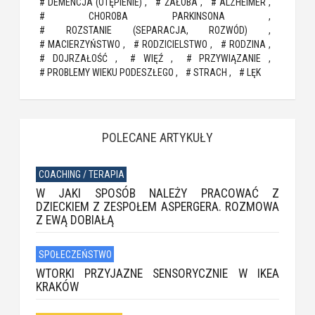
DEMENCJA (OTĘPIENIE)
ŻAŁOBA
ALZHEIMER
CHOROBA PARKINSONA
ROZSTANIE (SEPARACJA, ROZWÓD)
MACIERZYŃSTWO
RODZICIELSTWO
RODZINA
DOJRZAŁOŚĆ
WIĘŹ
PRZYWIĄZANIE
PROBLEMY WIEKU PODESZŁEGO
STRACH
LĘK
POLECANE ARTYKUŁY
COACHING / TERAPIA
W JAKI SPOSÓB NALEŻY PRACOWAĆ Z
DZIECKIEM Z ZESPOŁEM ASPERGERA. ROZMOWA
Z EWĄ DOBIAŁĄ
SPOŁECZEŃSTWO
WTORKI PRZYJAZNE SENSORYCZNIE W IKEA
KRAKÓW