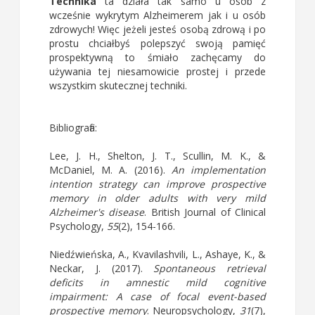
Technika
ta działa tak samo u osób z
wcześnie wykrytym Alzheimerem jak i u osób
zdrowych! Więc jeżeli jesteś osobą zdrową i po
prostu chciałbyś polepszyć swoją pamięć
prospektywną to śmiało zachęcamy do
używania tej niesamowicie prostej i przede
wszystkim skutecznej techniki.
Bibliografia:
Lee, J. H., Shelton, J. T., Scullin, M. K., &
McDaniel, M. A. (2016).
An implementation
intention strategy can improve prospective
memory in older adults with very mild
Alzheimer's disease
. British Journal of Clinical
Psychology,
55
(2), 154-166.
Niedźwieńska, A., Kvavilashvili, L., Ashaye, K., &
Neckar, J. (2017).
Spontaneous retrieval
deficits in amnestic mild cognitive
impairment: A case of focal event-based
prospective memory
. Neuropsychology,
31
(7),