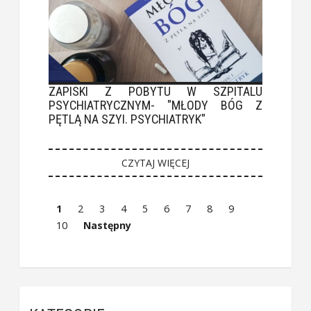
ZAPISKI Z POBYTU W SZPITALU
PSYCHIATRYCZNYM- "MŁODY BÓG Z
PĘTLĄ NA SZYI. PSYCHIATRYK"
CZYTAJ WIĘCEJ
1
2
3
4
5
6
7
8
9
10
Następny