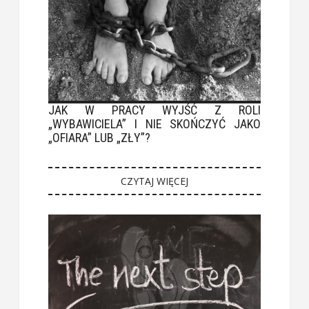
JAK W PRACY WYJŚĆ Z ROLI
„WYBAWICIELA” I NIE SKOŃCZYĆ JAKO
„OFIARA” LUB „ZŁY”?
CZYTAJ WIĘCEJ