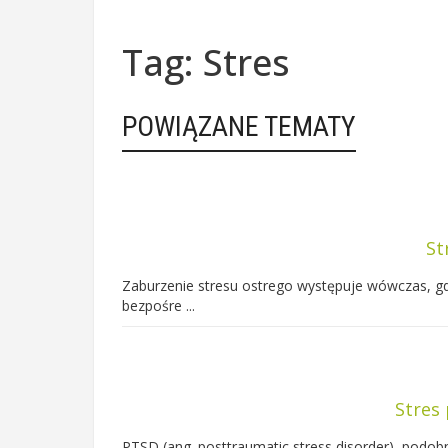
Tag: Stres
POWIĄZANE TEMATY
St
Zaburzenie stresu ostrego występuje wówczas, gdy
bezpośre ...
Stres
PTSD (ang. posttraumatic stress disorder), podob