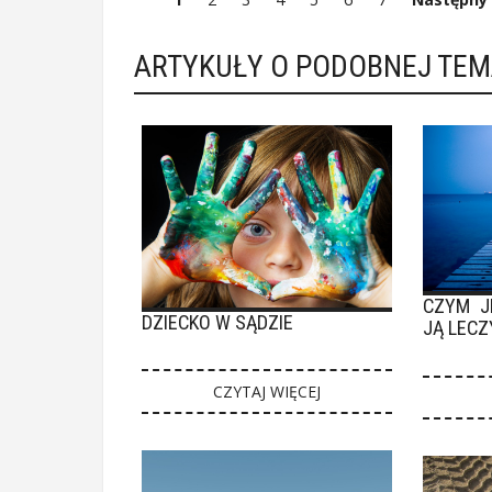
ARTYKUŁY O PODOBNEJ TE
CZYM J
DZIECKO W SĄDZIE
JĄ LECZ
CZYTAJ WIĘCEJ