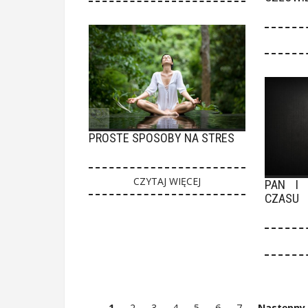
PROSTE SPOSOBY NA STRES
CZYTAJ WIĘCEJ
PAN I
CZASU
1
2
3
4
5
6
7
Następny