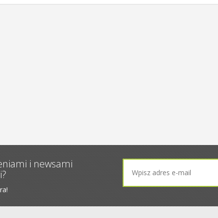
eniami i newsami
i?
ra!