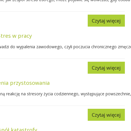
Czytaj więcej
Stres w pracy
adzi do wypalenia zawodowego, czyli poczucia chronicznego zmęczen
Czytaj więcej
nia przystosowania
ą reakcję na stresory życia codziennego, występujące powszechnie, t
Czytaj więcej
spół katastrofy