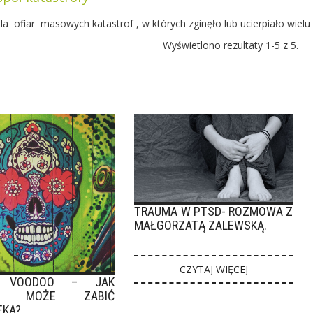
a ofiar masowych katastrof , w których zginęło lub ucierpiało wielu lu
Wyświetlono rezultaty 1-5 z 5.
TRAUMA W PTSD- ROZMOWA Z
MAŁGORZATĄ ZALEWSKĄ.
CZYTAJ WIĘCEJ
Ć VOODOO – JAK
WA MOŻE ZABIĆ
EKA?