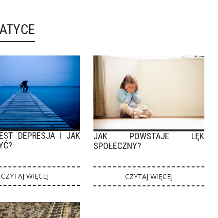
MATYCE
EST DEPRESJA I JAK
JAK POWSTAJE LĘK
YĆ?
SPOŁECZNY?
CZYTAJ WIĘCEJ
CZYTAJ WIĘCEJ