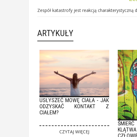
Zespół katastrofy jest reakcją charakterystyczną dl
ARTYKUŁY
USŁYSZEĆ MOWĘ CIAŁA - JAK
ODZYSKAĆ KONTAKT Z
CIAŁEM?
ŚMIER
KLĄT
CZYTAJ WIĘCEJ
CZŁOWI