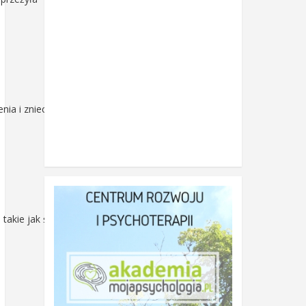
ia i zniechęcenia,
akie jak ślub,