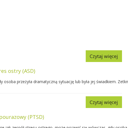
Czytaj więcej
res ostry (ASD)
 osoba przeżyła dramatyczną sytuację lub była jej świadkiem. Zetknę
Czytaj więcej
 pourazowy (PTSD)
nie jak zespół stresu ostrego, może pojawić się wówczas, gdy osoba