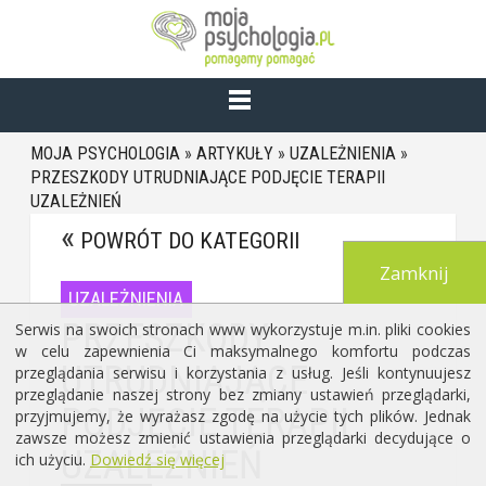
MOJA PSYCHOLOGIA
»
ARTYKUŁY
»
UZALEŻNIENIA
»
PRZESZKODY UTRUDNIAJĄCE PODJĘCIE TERAPII
UZALEŻNIEŃ
POWRÓT DO KATEGORII
Zamknij
UZALEŻNIENIA
PRZESZKODY
Serwis na swoich stronach www wykorzystuje m.in. pliki cookies
w celu zapewnienia Ci maksymalnego komfortu podczas
UTRUDNIAJĄCE
przeglądania serwisu i korzystania z usług. Jeśli kontynuujesz
przeglądanie naszej strony bez zmiany ustawień przeglądarki,
PODJĘCIE TERAPII
przyjmujemy, że wyrażasz zgodę na użycie tych plików. Jednak
zawsze możesz zmienić ustawienia przeglądarki decydujące o
UZALEŻNIEŃ
ich użyciu.
Dowiedź się więcej