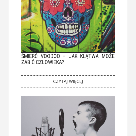
ŚMIERĆ VOODOO – JAK KLĄTWA MOŻE
ZABIĆ CZŁOWIEKA?
CZYTAJ WIĘCEJ