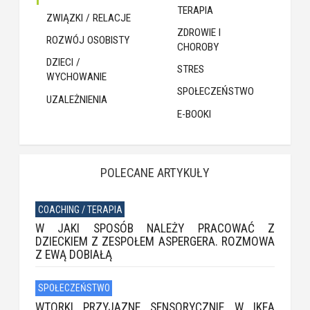
TERAPIA
ZWIĄZKI / RELACJE
ZDROWIE I
ROZWÓJ OSOBISTY
CHOROBY
DZIECI /
STRES
WYCHOWANIE
SPOŁECZEŃSTWO
UZALEŻNIENIA
E-BOOKI
POLECANE ARTYKUŁY
COACHING / TERAPIA
W JAKI SPOSÓB NALEŻY PRACOWAĆ Z
DZIECKIEM Z ZESPOŁEM ASPERGERA. ROZMOWA
Z EWĄ DOBIAŁĄ
SPOŁECZEŃSTWO
WTORKI PRZYJAZNE SENSORYCZNIE W IKEA