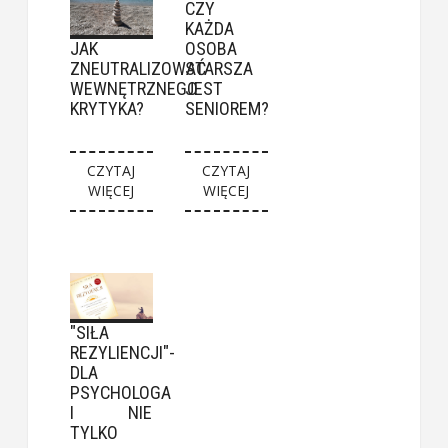
CZY
KAŻDA
JAK
OSOBA
ZNEUTRALIZOWAĆ
STARSZA
WEWNĘTRZNEGO
JEST
KRYTYKA?
SENIOREM?
CZYTAJ
CZYTAJ
WIĘCEJ
WIĘCEJ
"SIŁA
REZYLIENCJI"-
DLA
PSYCHOLOGA
I NIE
TYLKO