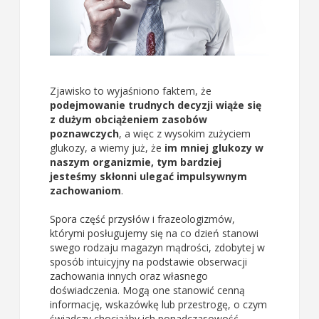
Zjawisko to wyjaśniono faktem, że
podejmowanie trudnych decyzji wiąże się
z dużym obciążeniem zasobów
poznawczych
, a więc z wysokim zużyciem
glukozy, a wiemy już, że
im mniej glukozy w
naszym organizmie, tym bardziej
jesteśmy skłonni ulegać impulsywnym
zachowaniom
.
Spora część przysłów i frazeologizmów,
którymi posługujemy się na co dzień stanowi
swego rodzaju magazyn mądrości, zdobytej w
sposób intuicyjny na podstawie obserwacji
zachowania innych oraz własnego
doświadczenia. Mogą one stanowić cenną
informację, wskazówkę lub przestrogę, o czym
świadczy chociażby ich ponadczasowość.