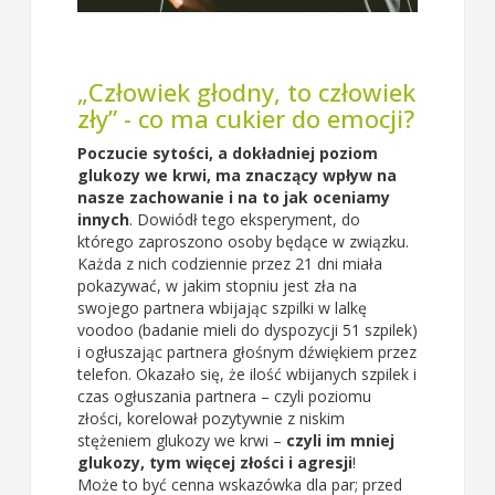
„Człowiek głodny, to człowiek
zły” - co ma cukier do emocji?
Poczucie sytości, a dokładniej poziom
glukozy we krwi, ma znaczący wpływ na
nasze zachowanie i na to jak oceniamy
innych
. Dowiódł tego eksperyment, do
którego zaproszono osoby będące w związku.
Każda z nich codziennie przez 21 dni miała
pokazywać, w jakim stopniu jest zła na
swojego partnera wbijając szpilki w lalkę
voodoo (badanie mieli do dyspozycji 51 szpilek)
i ogłuszając partnera głośnym dźwiękiem przez
telefon. Okazało się, że ilość wbijanych szpilek i
czas ogłuszania partnera – czyli poziomu
złości, korelował pozytywnie z niskim
stężeniem glukozy we krwi –
czyli im mniej
glukozy, tym więcej złości i agresji
!
Może to być cenna wskazówka dla par; przed