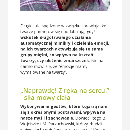
Długie lata spędzone w związku sprawiają, że
twarze partnerów się upodabniają, gdyż
wskutek długotrwałego działania
automatycznej mimikry i dzielenia emocji,
na ich twarzach aktywizują się te same
grupy mięśni, co wpływa na kształt
twarzy, czy ułożenie zmarszczek
. Nie na
darmo mówi się, że “emocje mamy
wymalowane na twarzy”.
„Naprawdę! Z ręką na sercu!”
- siła mowy ciała
Wykonywanie gestów, które kojarzą nam
się z określonymi postawami, wpływa na
nasze myśli i zachowanie
. Dowiedli tego B.
Wojciszke i M. Parzuchowski, którzy zbadali
wpływ gestu położenia ręki na sercu, który w