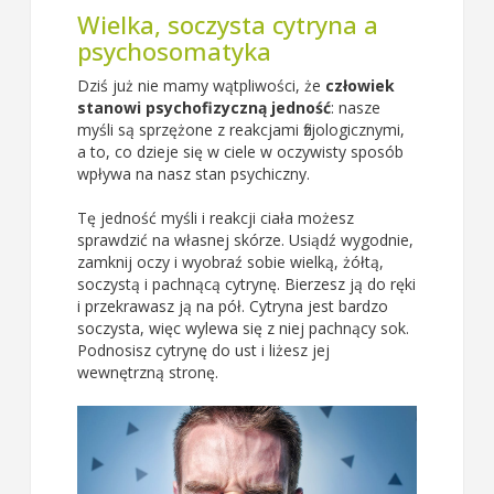
Wielka, soczysta cytryna a
psychosomatyka
Dziś już nie mamy wątpliwości, że
człowiek
stanowi psychofizyczną jedność
: nasze
myśli są sprzężone z reakcjami fizjologicznymi,
a to, co dzieje się w ciele w oczywisty sposób
wpływa na nasz stan psychiczny.
Tę jedność myśli i reakcji ciała możesz
sprawdzić na własnej skórze. Usiądź wygodnie,
zamknij oczy i wyobraź sobie wielką, żółtą,
soczystą i pachnącą cytrynę. Bierzesz ją do ręki
i przekrawasz ją na pół. Cytryna jest bardzo
soczysta, więc wylewa się z niej pachnący sok.
Podnosisz cytrynę do ust i liżesz jej
wewnętrzną stronę.