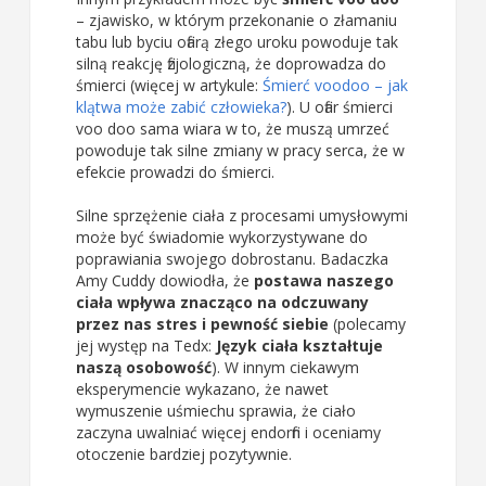
– zjawisko, w którym przekonanie o złamaniu
tabu lub byciu ofiarą złego uroku powoduje tak
silną reakcję fizjologiczną, że doprowadza do
śmierci (więcej w artykule:
Śmierć voodoo – jak
klątwa może zabić człowieka?
). U ofiar śmierci
voo doo sama wiara w to, że muszą umrzeć
powoduje tak silne zmiany w pracy serca, że w
efekcie prowadzi do śmierci.
Silne sprzężenie ciała z procesami umysłowymi
może być świadomie wykorzystywane do
poprawiania swojego dobrostanu. Badaczka
Amy Cuddy dowiodła, że
postawa naszego
ciała wpływa znacząco na odczuwany
przez nas stres i pewność siebie
(polecamy
jej występ na Tedx:
Język ciała kształtuje
naszą osobowość
). W innym ciekawym
eksperymencie wykazano, że nawet
wymuszenie uśmiechu sprawia, że ciało
zaczyna uwalniać więcej endorfin i oceniamy
otoczenie bardziej pozytywnie.