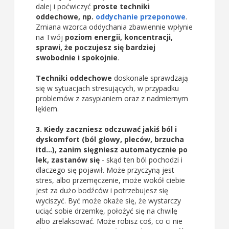
dalej i poćwiczyć
proste techniki
oddechowe, np.
oddychanie przeponowe
.
Zmiana wzorca oddychania zbawiennie wpłynie
na Twój
poziom energii, koncentracji,
sprawi, że poczujesz się bardziej
swobodnie i spokojnie
.
Techniki oddechowe
doskonale sprawdzają
się w sytuacjach stresujących, w przypadku
problemów z zasypianiem oraz z nadmiernym
lękiem.
3. Kiedy zaczniesz odczuwać jakiś ból i
dyskomfort (ból głowy, pleców, brzucha
itd...), zanim sięgniesz automatycznie po
lek, zastanów się
- skąd ten ból pochodzi i
dlaczego się pojawił. Może przyczyną jest
stres, albo przemęczenie, może wokół ciebie
jest za dużo bodźców i potrzebujesz się
wyciszyć. Być może okaże się, że wystarczy
uciąć sobie drzemkę, położyć się na chwilę
albo zrelaksować. Może robisz coś, co ci nie