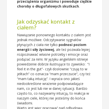
przeciążenia organizmu i powoduje ciężkie
choroby o długofalowych skutkach
.
Jak odzyskać kontakt z
ciałem?
Nawiązanie ponownego kontaktu z ciałem jest
jednak możliwe. Odczytywanie sygnałów
płynących z ciała nie tylko
podnosi poziom
energii i siły życiowej
, ale też pozwala lepiej
rozpoznawać własne potrzeby i emocje oraz
podążać za nimi. W języku angielskim istnieje
powiedzenie dobrze ilustrujące to zjawisko: “I
feel it in the gut”- czyli dosłownie “czuję to w
jelitach” co oznacza “mam przeczucie”, czy też
“mam taką intuicję”. I wyraża ono jakieś
niedookreślone wrażenie podpowiadające
nam, co jest lub nie w danej sytuacji. Bardzo
często to, co nazywamy intuicją, to reakcja w
naszym ciele, której nie jesteśmy do końca
świadomi.
Warto jest więc pracować nad odbudową