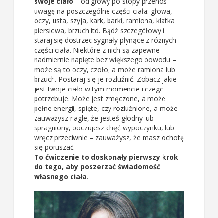
swoje ciało
– od głowy po stopy przenoś
uwagę na poszczególne części ciała: głowa,
oczy, usta, szyja, kark, barki, ramiona, klatka
piersiowa, brzuch itd. Bądź szczegółowy i
staraj się dostrzec sygnały płynące z różnych
części ciała. Niektóre z nich są zapewne
nadmiernie napięte bez większego powodu –
może są to oczy, czoło, a może ramiona lub
brzuch. Postaraj się je rozluźnić. Zobacz jakie
jest twoje ciało w tym momencie i czego
potrzebuje. Może jest zmęczone, a może
pełne energii, spięte, czy rozluźnione, a może
zauważysz nagle, że jesteś głodny lub
spragniony, poczujesz chęć wypoczynku, lub
wręcz przeciwnie – zauważysz, że masz ochotę
się poruszać.
To ćwiczenie to doskonały pierwszy krok
do tego, aby poszerzać świadomość
własnego ciała
.