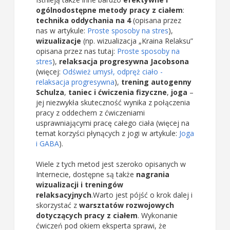
ogólnodostępne metody pracy z ciałem
:
technika oddychania na 4
(opisana przez
nas w artykule:
Proste sposoby na stres
),
wizualizacje
(np. wizualizacja „Kraina Relaksu”
opisana przez nas tutaj:
Proste sposoby na
stres
),
relaksacja progresywna Jacobsona
(więcej:
Odśwież umysł, odpręż ciało -
relaksacja progresywna
),
trening autogenny
Schulza
,
taniec i ćwiczenia fizyczne
,
joga
–
jej niezwykła skuteczność wynika z połączenia
pracy z oddechem z ćwiczeniami
usprawniającymi pracę całego ciała (więcej na
temat korzyści płynących z jogi w artykule:
Joga
i GABA
).
Wiele z tych metod jest szeroko opisanych w
Internecie, dostępne są także
nagrania
wizualizacji i treningów
relaksacyjnych
.Warto jest pójść o krok dalej i
skorzystać z
warsztatów rozwojowych
dotyczących pracy z ciałem
. Wykonanie
ćwiczeń pod okiem eksperta sprawi, że