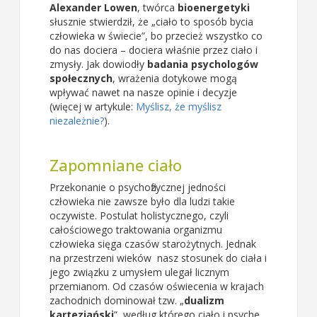
Alexander Lowen
, twórca
bioenergetyki
słusznie stwierdził, że „ciało to sposób bycia
człowieka w świecie”, bo przecież wszystko co
do nas dociera – dociera właśnie przez ciało i
zmysły. Jak dowiodły
badania psychologów
społecznych
, wrażenia dotykowe mogą
wpływać nawet na nasze opinie i decyzje
(więcej w artykule:
Myślisz, że myślisz
niezależnie?
).
Zapomniane ciało
Przekonanie o psychofizycznej jedności
człowieka nie zawsze było dla ludzi takie
oczywiste. Postulat holistycznego, czyli
całościowego traktowania organizmu
człowieka sięga czasów starożytnych. Jednak
na przestrzeni wieków nasz stosunek do ciała i
jego związku z umysłem ulegał licznym
przemianom. Od czasów oświecenia w krajach
zachodnich dominował tzw. „
dualizm
kartezjański
”, według którego ciało i psyche