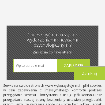
Chcesz być na bieżąco z
wydarzeniami i newsami
psychologicznymi?
Zapisz się do newslettera!
Zamknij
Serwis na swoich stronach www wykorzystuje m.in. pliki cookies
w celu zapewnienia Ci maksymalnego komfortu podczas
przeglądania serwisu i korzystania z usług. Jeśli kontynuujesz
przeglądanie naszej strony bez zmiany ustawień przeglądarki,
2026 © Copyright by mojapsychologia.pl
przyjmujemy, że wyrażasz zgodę na użycie tych plików. Jednak