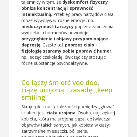
tajemnicy w tym, że
dyskomfort fizyczny
obniża koncentrację i sprawność
intelektualną
. Przebieg pracy narządów ciała
może wywoływać różne emocje, np.
niedoczynność tarczycy
poprzez zaburzenia
wydzielania hormonów powoduje
przygnębienie i objawy przypominające
depresję
. Często też
poprzez ciało i
fizjologię staramy sobie poprawić humor
,
np. jedząc czekoladę, ćwicząc czy stosując
różne substancje psychoaktywne.
Co łączy śmierć voo doo,
ciążę urojoną i zasadę „keep
smiling”
Skrajną ilustracją zależności pomiędzy „głową”
i ciałem jest
ciąża urojona
. Osoba, najczęściej
kobieta, która ma urojoną ciążę, doświadcza
objawów takich samych, jak kobieta w ciąży:
zatrzymanie miesiączki, ból piersi,