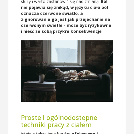
służy i warto zastanowić się nad zmianą.
Ból
nie pojawia się znikąd, w języku ciała ból
oznacza czerwone światło
,
a
zignorowanie go jest jak przejechanie na
czerwonym świetle - może być ryzykowne
i nieść ze sobą przykre konsekwencje
.
Proste i ogólnodostępne
techniki pracy z ciałem
Istnieją także inne bardzo
efektywne i