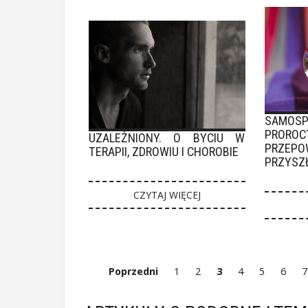
SAMOS
PRORO
UZALEŻNIONY. O BYCIU W
PRZEPO
TERAPII, ZDROWIU I CHOROBIE
PRZYSZ
CZYTAJ WIĘCEJ
Poprzedni
1
2
3
4
5
6
7