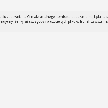
celu zapewnienia Ci maksymalnego komfortu podczas przeglądania serw
yjmujemy, że wyrażasz zgodę na użycie tych plików. Jednak zawsze m
eniami i newsami
i?
ra!
kie |
O nas |
Kontakt