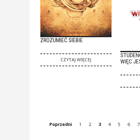
ZROZUMIEĆ SIEBIE
STUDEN
CZYTAJ WIĘCEJ
WIĘC JE
Poprzedni
1
2
3
4
5
6
7