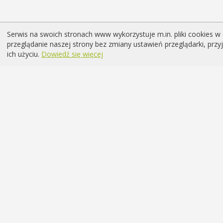
Serwis na swoich stronach www wykorzystuje m.in. pliki cookies w 
przeglądanie naszej strony bez zmiany ustawień przeglądarki, prz
ich użyciu.
Dowiedź się więcej
Chcesz być na bieżąco z wydarz
psychologicznym
Zapisz się do newslette
O nas |
Regulamin |
Polityka prywatności |
Coo