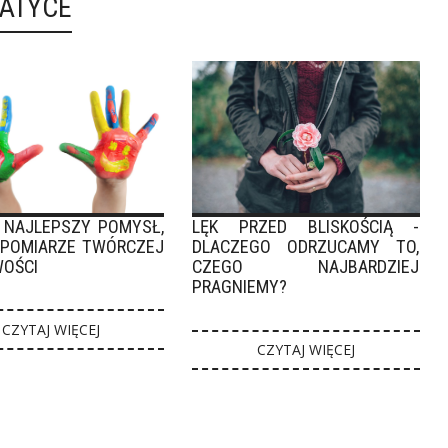
MATYCE
 NAJLEPSZY POMYSŁ,
LĘK PRZED BLISKOŚCIĄ -
O POMIARZE TWÓRCZEJ
DLACZEGO ODRZUCAMY TO,
OŚCI
CZEGO NAJBARDZIEJ
PRAGNIEMY?
CZYTAJ WIĘCEJ
CZYTAJ WIĘCEJ