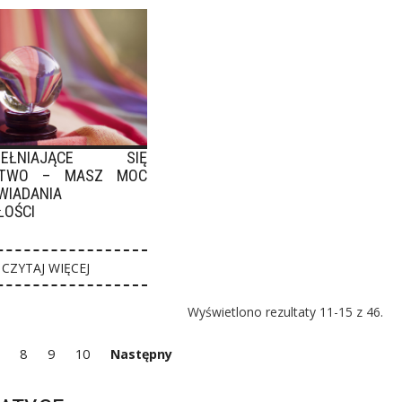
PEŁNIAJĄCE SIĘ
CTWO – MASZ MOC
WIADANIA
ŁOŚCI
CZYTAJ WIĘCEJ
Wyświetlono rezultaty 11-15 z 46.
8
9
10
Następny