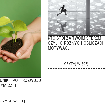
KTO STOI ZA TWOIM STEREM –
CZYLI O RÓŻNYCH OBLICZACH
MOTYWACJI
CZYTAJ WIĘCEJ
ODNIK PO ROZWOJU
YM CZ. 1
CZYTAJ WIĘCEJ