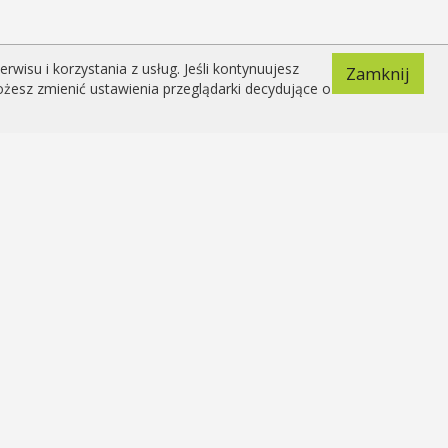
isu i korzystania z usług. Jeśli kontynuujesz
Zamknij
ożesz zmienić ustawienia przeglądarki decydujące o
2026 © Copyright by mojapsychologia.pl