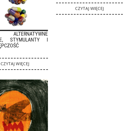
CZYTAJ WIĘCEJ
RNATYWNE
IE, STYMULANTY I
ĘPCZOŚĆ
CZYTAJ WIĘCEJ