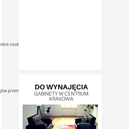
obra osobiste innej
ajów przemocy-