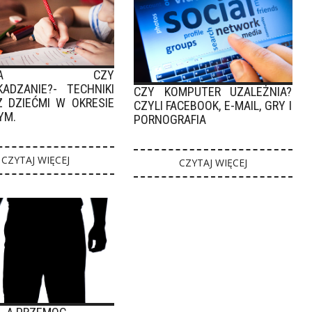
ESJA CZY
KADZANIE?- TECHNIKI
CZY KOMPUTER UZALEŻNIA?
Z DZIEĆMI W OKRESIE
CZYLI FACEBOOK, E-MAIL, GRY I
YM.
PORNOGRAFIA
CZYTAJ WIĘCEJ
CZYTAJ WIĘCEJ