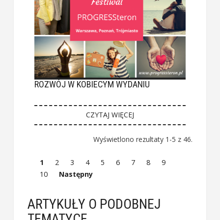
ROZWÓJ W KOBIECYM WYDANIU
CZYTAJ WIĘCEJ
Wyświetlono rezultaty 1-5 z 46.
1
2
3
4
5
6
7
8
9
10
Następny
ARTYKUŁY O PODOBNEJ
TEMATYCE