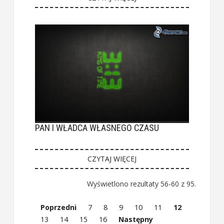
PAN I WŁADCA WŁASNEGO CZASU
CZYTAJ WIĘCEJ
Wyświetlono rezultaty 56-60 z 95.
Poprzedni
7
8
9
10
11
12
13
14
15
16
Następny