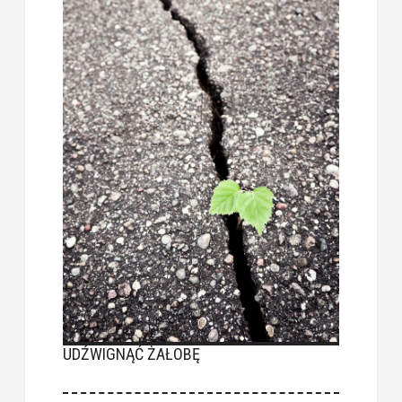
UDŹWIGNĄĆ ŻAŁOBĘ