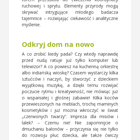
ruchowej i sprytu. Elementy przyrody mogą
skrywać intrygujące młodego badacza
tajemnice – rozwijając ciekawość i analityczne
myślenie.
Odkryj dom na nowo
A co zrobić kiedy pada? Czy wtedy naprawdę
przed nudą ratuje już tylko komputer lub
telewizor? A co powiesz na kuchenną orkiestrę
albo indiańską wioskę? Czasem wystarczy kilka
sztućców i naczyń, by stworzyć z dzieckiem
wyjątkową muzykę, a dzięki temu rozwijać
poczucie rytmu i kreatywność, nie mówiąc już
o wspaniałej i głośnej zabawie! Kilka koców
przewieszonych na meblach, trochę maminych
kosmetyków i już można wkroczyć w świat
„czerwonych twarzy”. Impreza dla misiów i
lalek? – Czemu nie! Nie zapomnijcie o
dmuchaniu balonów – przyczynia się nie tylko
do rozwoju płuc dziecka, ale także ćwiczy