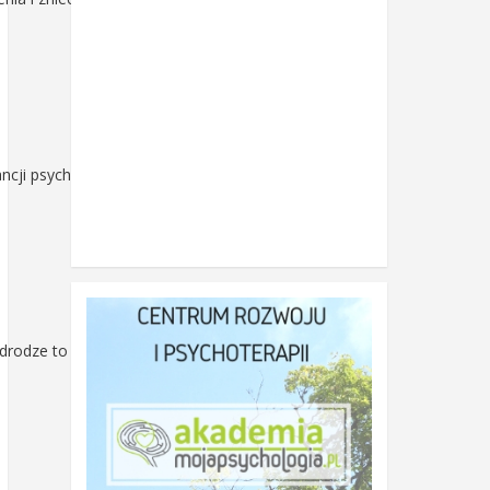
ancji psychoaktywnej.
rodze to głów ...