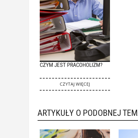
CZYM JEST PRACOHOLIZM?
CZYTAJ WIĘCEJ
ARTYKUŁY O PODOBNEJ TE