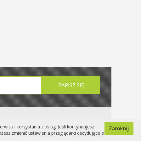
isu i korzystania z usług. Jeśli kontynuujesz
Zamknij
ożesz zmienić ustawienia przeglądarki decydujące o
2026 © Copyright by mojapsychologia.pl