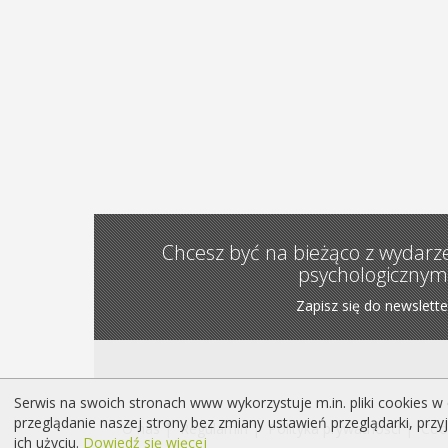
Chcesz być na bieżąco z wydarz
psychologicznym
Zapisz się do newslette
Serwis na swoich stronach www wykorzystuje m.in. pliki cookies w 
przeglądanie naszej strony bez zmiany ustawień przeglądarki, prz
O nas |
Regulamin |
Polityka prywatności |
Coo
ich użyciu.
Dowiedź się więcej