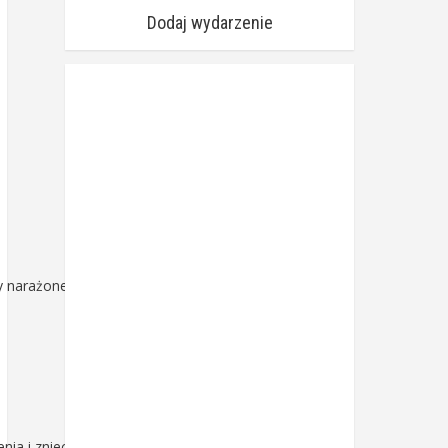
Dodaj wydarzenie
 narażonej składają
ia i zniechęcenia,