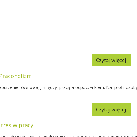
Czytaj więcej
Pracoholizm
zaburzenie równowagi między pracą a odpoczynkiem. Na profil osoby
Czytaj więcej
Stres w pracy
adzi do wypalenia zawodowego, czyli poczucia chronicznego zmęczen