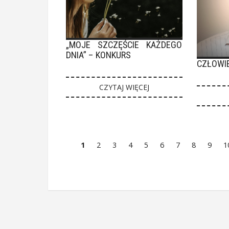
„MOJE SZCZĘŚCIE KAŻDEGO
DNIA” – KONKURS
CZŁOWI
CZYTAJ WIĘCEJ
1
2
3
4
5
6
7
8
9
1