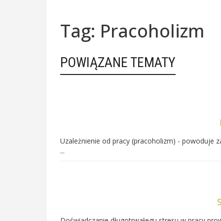
Tag: Pracoholizm
POWIĄZANE TEMATY
Uzależnienie od pracy (pracoholizm) - powoduje 
...
Doświadczanie długotrwałegu stresu w pracy prow