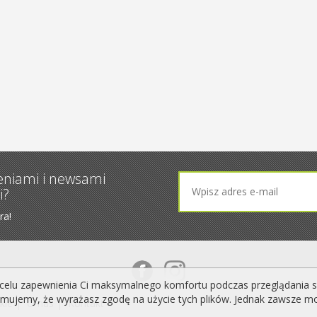
eniami i newsami
i?
ra!
celu zapewnienia Ci maksymalnego komfortu podczas przeglądania serw
yjmujemy, że wyrażasz zgodę na użycie tych plików. Jednak zawsze m
kie |
O nas |
Kontakt