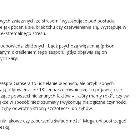
cowych związanych ze stresem i występujące pod postacią
jak pocenie się, brak tchu czy czerwienienie się. Występuje w
 ekstremalnego stresu.
dpowiedzi zbliżonych, bądź psychozą więzienną (prison
wanym określeniem tego zespołu, gdyż objawia się on
ych kary.
spół Gansera to udzielanie błędnych, ale przybliżonych
elają odpowiedzi, że 13. Jednakże równie często pojawiają się
zące powszechnie znanych faktów – „który mamy rok?”, czy „w
także w sposób niezrozumiały i wykonują nielogiczne czynności,
ą zęby odwrotną stroną szczoteczki do zębów.
nia lękowe czy zaburzenia świadomości. Mogą oni postrzegać
ieską.