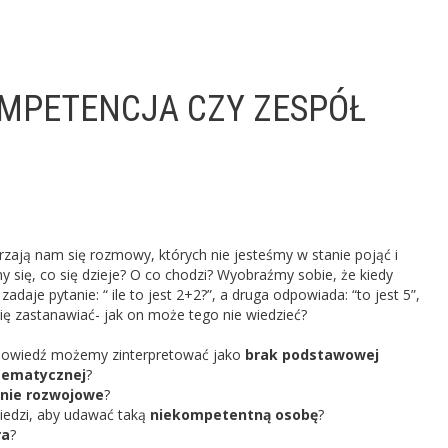
OMPETENCJA CZY ZESPÓŁ
zają nam się rozmowy, których nie jesteśmy w stanie pojąć i
 się, co się dzieje? O co chodzi? Wyobraźmy sobie, że kiedy
adaje pytanie: “ ile to jest 2+2?”, a druga odpowiada: “to jest 5”,
ę zastanawiać- jak on może tego nie wiedzieć?
powiedź możemy zinterpretować jako
brak podstawowej
tematycznej
?
nie rozwojowe
?
edzi, aby udawać taką
niekompetentną osobę
?
ra
?