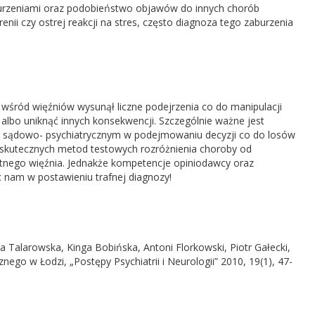
urzeniami oraz podobieństwo objawów do innych chorób
enii czy ostrej reakcji na stres, często diagnoza tego zaburzenia
śród więźniów wysunął liczne podejrzenia co do manipulacji
albo uniknąć innych konsekwencji. Szczególnie ważne jest
ie sądowo- psychiatrycznym w podejmowaniu decyzji co do losów
 skutecznych metod testowych rozróżnienia choroby od
ytnego więźnia. Jednakże kompetencje opiniodawcy oraz
nam w postawieniu trafnej diagnozy!
Talarowska, Kinga Bobińska, Antoni Florkowski, Piotr Gałecki,
nego w Łodzi, „Postępy Psychiatrii i Neurologii” 2010, 19(1), 47-