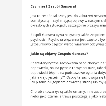
Czym jest Zespół Gansera?
Jest to zespół zaliczany jest do zaburzeń nerwi
somatyczną – czyli mającą objawy w naszym ciele 
określonych sytuacjach, szczególnie przeżywania
Zespół Gansera bywa nazywany także zespołem o
psychosis). Psychoza więzienna jest często uży
„stosunkowo często” wśród więźniów odbywając
Jakie są objawy Zespołu Gansera?
Charakterystyczne zachowania osób chorych na ze
odpowiedzi, np. na pytanie ile wynosi tuzin, udzi
odpowiedzi błędne na podstawowe pytania dotyc
jakim kraju jesteśmy?”. Osoby te zachowują się 
jak pisanie długopisem odwrotną stroną lub myj
Chorobie towarzyszą także omamy, inne zaburze
niebo jako czarne, a trawą postrzegają jako nieb