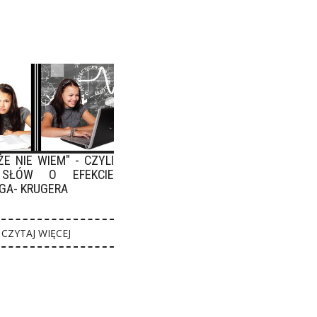
ŻE NIE WIEM" - CZYLI
 SŁÓW O EFEKCIE
GA- KRUGERA
CZYTAJ WIĘCEJ