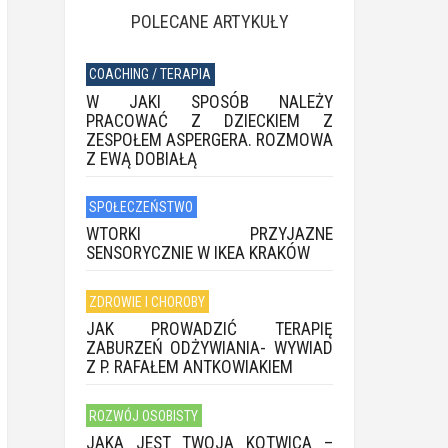
POLECANE ARTYKUŁY
COACHING / TERAPIA
W JAKI SPOSÓB NALEŻY
PRACOWAĆ Z DZIECKIEM Z
ZESPOŁEM ASPERGERA. ROZMOWA
Z EWĄ DOBIAŁĄ
SPOŁECZEŃSTWO
WTORKI PRZYJAZNE
SENSORYCZNIE W IKEA KRAKÓW
ZDROWIE I CHOROBY
JAK PROWADZIĆ TERAPIĘ
ZABURZEŃ ODŻYWIANIA- WYWIAD
Z P. RAFAŁEM ANTKOWIAKIEM
ROZWÓJ OSOBISTY
JAKA JEST TWOJA KOTWICA –