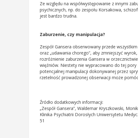
Ze względu na współwystępowanie z innymi zab
psychicznych, np. do zespołu Korsakowa, schizofr
jest bardzo trudna.
Zaburzenie, czy manipulacja?
Zespół Gansera obserwowany przede wszystkim w
oraz „udawania chorego”, aby zmniejszyć wyrok, 
rozróżnienie zaburzenia Gansera w orzecznictw
więźniów. Niestety nie wypracowano do tej pory
potencjalnej manipulacji dokonywanej przez spr
rzetelność prowadzonej obserwacji może pomóc 
Źródło dodatkowych informacji:
„Zespół Gansera”, Waldemar Kryszkowski, Monika 
Klinika Psychiatrii Dorosłych Uniwersytetu Medycz
51