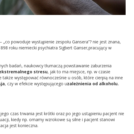
– „co powoduje wystąpienie zespołu Gansera”? nie jest znana,
1898 roku niemiecki psychiatra Sigbert Ganser,pracujący w
nych badań, naukowcy tłumaczą powstawanie zaburzenia
ekstremalnego stresu
, jak to ma miejsce, np. w czasie
 także występować równocześnie u osób, które cierpią na inne
sja
, czy w efekcie występującego u
zależnienia od alkoholu.
ego czas trwania jest krótki oraz po jego ustąpieniu pacjent nie
tuacji, kiedy np. omamy wzrokowe są silne i pacjent stanowi
zacja jest konieczna.