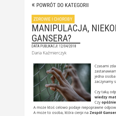
POWRÓT DO KATEGORII
ZDROWIE I CHOROBY
MANIPULACJA, NIEK
GANSERA?
DATA PUBLIKACJI: 12/04/2018
Daria Kaźmierczyk
Czasami zdar
zastanawiamy
jedna osoba z
zaczynamy si
Czy taką od
wiedzy ma
Czy
opóźnie
A może ktoś celowo podaje niepoprawne odpowi
A może to osoba, która cierpi na
Zespół Ganse