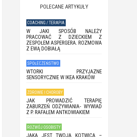
POLECANE ARTYKUŁY
COACHING / TERAPIA
W JAKI SPOSÓB NALEŻY
PRACOWAĆ Z DZIECKIEM Z
ZESPOŁEM ASPERGERA. ROZMOWA
Z EWĄ DOBIAŁĄ
SPOŁECZEŃSTWO
WTORKI PRZYJAZNE
SENSORYCZNIE W IKEA KRAKÓW
ZDROWIE I CHOROBY
JAK PROWADZIĆ TERAPIĘ
ZABURZEŃ ODŻYWIANIA- WYWIAD
Z P. RAFAŁEM ANTKOWIAKIEM
ROZWÓJ OSOBISTY
JAKA JEST TWOJA KOTWICA –