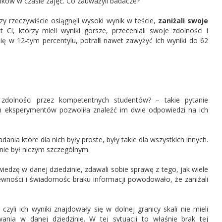
ików w czasie zajęć. Co zauważyli badacze?
rzy rzeczywiście osiągnęli wysoki wynik w teście,
zaniżali swoje
Ci, którzy mieli wyniki gorsze, przeceniali swoje zdolności i
się w 12-tym percentylu, potrafili nawet zawyżyć ich wyniki do 62
 zdolności przez kompetentnych studentów? – takie pytanie
ch eksperymentów pozwoliła znaleźć im dwie odpowiedzi na ich
ania które dla nich były proste, były takie dla wszystkich innych.
 nie był niczym szczególnym.
wiedzę w danej dziedzinie, zdawali sobie sprawę z tego, jak wiele
pewności i świadomośc braku informacji powodowało, że zaniżali
czyli ich wyniki znajdowały się w dolnej granicy skali nie mieli
nia w danej dziedzinie. W tej sytuacji to właśnie brak tej