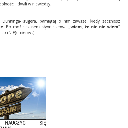
olności i tkwili w niewiedzy.
 Dunninga-Krugera, pamiętaj o nim zawsze, kiedy zaczniesz
ie
. Bo może czasem słynne słowa
„wiem, że nic nie wiem”
 co (NIE)umiemy :)
NAUCZYĆ SIĘ