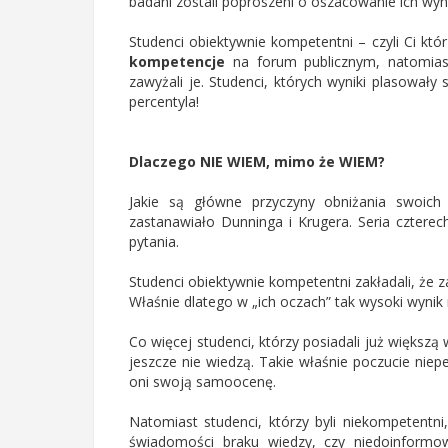
badani zostali poproszeni o oszacowanie ich wyn
Studenci obiektywnie kompetentni – czyli Ci któ
kompetencje
na forum publicznym, natomiast 
zawyżali je. Studenci, których wyniki plasowały 
percentyla!
Dlaczego NIE WIEM, mimo że WIEM?
Jakie są główne przyczyny obniżania swoich
zastanawiało Dunninga i Krugera. Seria cztere
pytania.
Studenci obiektywnie kompetentni zakładali, że zad
Właśnie dlatego w „ich oczach” tak wysoki wynik
Co więcej studenci, którzy posiadali już większą 
jeszcze nie wiedzą. Takie właśnie poczucie nie
oni swoją samoocenę.
Natomiast studenci, którzy byli niekompetentni, 
świadomości braku wiedzy, czy niedoinformowa