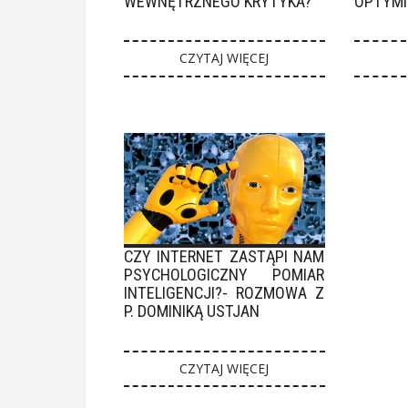
WEWNĘTRZNEGO KRYTYKA?
OPTYMI
CZYTAJ WIĘCEJ
CZY INTERNET ZASTĄPI NAM
PSYCHOLOGICZNY POMIAR
INTELIGENCJI?- ROZMOWA Z
P. DOMINIKĄ USTJAN
CZYTAJ WIĘCEJ