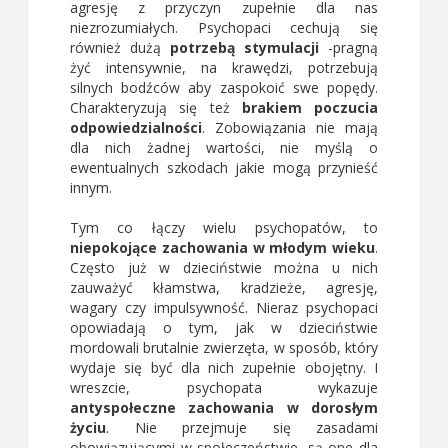
agresję z przyczyn zupełnie dla nas
niezrozumiałych. Psychopaci cechują się
również dużą
potrzebą stymulacji
-pragną
żyć intensywnie, na krawędzi, potrzebują
silnych bodźców aby zaspokoić swe popędy.
Charakteryzują się też
brakiem poczucia
odpowiedzialności
. Zobowiązania nie mają
dla nich żadnej wartości, nie myślą o
ewentualnych szkodach jakie mogą przynieść
innym.
Tym co łączy wielu psychopatów, to
niepokojące zachowania w młodym wieku
.
Często już w dzieciństwie można u nich
zauważyć kłamstwa, kradzieże, agresję,
wagary czy impulsywność. Nieraz psychopaci
opowiadają o tym, jak w dzieciństwie
mordowali brutalnie zwierzęta, w sposób, który
wydaje się być dla nich zupełnie obojętny. I
wreszcie, psychopata wykazuje
antyspołeczne zachowania w dorosłym
życiu
. Nie przejmuje się zasadami
obowiązującymi w społeczeństwie, są one dla