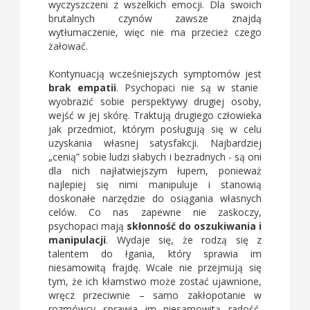
wyczyszczeni z wszelkich emocji. Dla swoich
brutalnych czynów zawsze znajdą
wytłumaczenie, więc nie ma przecież czego
żałować.
Kontynuacją wcześniejszych symptomów jest
brak empatii
. Psychopaci nie są w stanie
wyobrazić sobie perspektywy drugiej osoby,
wejść w jej skórę. Traktują drugiego człowieka
jak przedmiot, którym posługują się w celu
uzyskania własnej satysfakcji. Najbardziej
„cenią” sobie ludzi słabych i bezradnych - są oni
dla nich najłatwiejszym łupem, ponieważ
najlepiej się nimi manipuluje i stanowią
doskonałe narzędzie do osiągania własnych
celów. Co nas zapewne nie zaskoczy,
psychopaci mają
skłonność do oszukiwania i
manipulacji
. Wydaje się, że rodzą się z
talentem do łgania, który sprawia im
niesamowitą frajdę. Wcale nie przejmują się
tym, że ich kłamstwo może zostać ujawnione,
wręcz przeciwnie – samo zakłopotanie w
rozmówcy sprawia im niesamowitą radość,