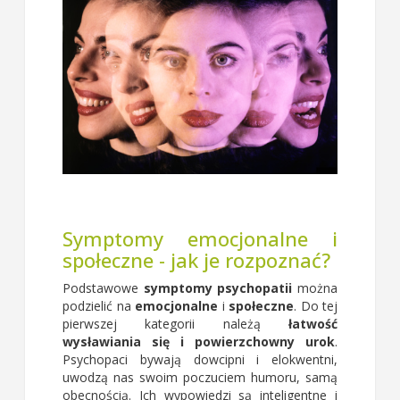
Symptomy emocjonalne i
społeczne - jak je rozpoznać?
Podstawowe
symptomy psychopatii
można
podzielić na
emocjonalne
i
społeczne
. Do tej
pierwszej kategorii należą
łatwość
wysławiania się i powierzchowny urok
.
Psychopaci bywają dowcipni i elokwentni,
uwodzą nas swoim poczuciem humoru, samą
obecnością. Ich wypowiedzi są inteligentne i