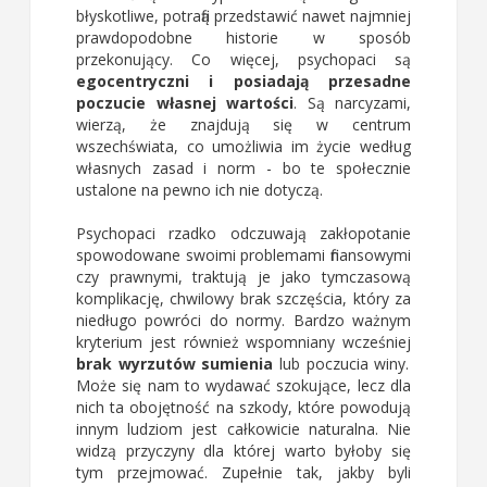
błyskotliwe, potrafią przedstawić nawet najmniej
prawdopodobne historie w sposób
przekonujący. Co więcej, psychopaci są
egocentryczni i posiadają przesadne
poczucie własnej wartości
. Są narcyzami,
wierzą, że znajdują się w centrum
wszechświata, co umożliwia im życie według
własnych zasad i norm - bo te społecznie
ustalone na pewno ich nie dotyczą.
Psychopaci rzadko odczuwają zakłopotanie
spowodowane swoimi problemami finansowymi
czy prawnymi, traktują je jako tymczasową
komplikację, chwilowy brak szczęścia, który za
niedługo powróci do normy. Bardzo ważnym
kryterium jest również wspomniany wcześniej
brak wyrzutów sumienia
lub poczucia winy.
Może się nam to wydawać szokujące, lecz dla
nich ta obojętność na szkody, które powodują
innym ludziom jest całkowicie naturalna. Nie
widzą przyczyny dla której warto byłoby się
tym przejmować. Zupełnie tak, jakby byli