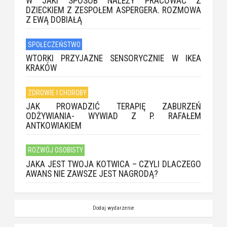
W JAKI SPOSÓB NALEŻY PRACOWAĆ Z
DZIECKIEM Z ZESPOŁEM ASPERGERA. ROZMOWA
Z EWĄ DOBIAŁĄ
SPOŁECZEŃSTWO
WTORKI PRZYJAZNE SENSORYCZNIE W IKEA
KRAKÓW
ZDROWIE I CHOROBY
JAK PROWADZIĆ TERAPIĘ ZABURZEŃ
ODŻYWIANIA- WYWIAD Z P. RAFAŁEM
ANTKOWIAKIEM
ROZWÓJ OSOBISTY
JAKA JEST TWOJA KOTWICA – CZYLI DLACZEGO
AWANS NIE ZAWSZE JEST NAGRODĄ?
Dodaj wydarzenie