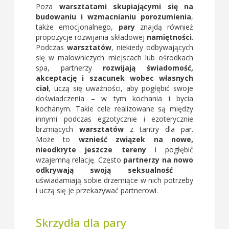
Poza
warsztatami skupiającymi się na
budowaniu i wzmacnianiu porozumienia
,
także emocjonalnego,
pary
znajdą również
propozycje rozwijania składowej
namiętności
.
Podczas
warsztatów
, niekiedy odbywających
się w malowniczych miejscach lub ośrodkach
spa, partnerzy
rozwijają świadomość,
akceptację i szacunek wobec własnych
ciał
, uczą się uważności, aby pogłębić swoje
doświadczenia – w tym kochania i bycia
kochanym. Takie cele realizowane są między
innymi podczas egzotycznie i ezoterycznie
brzmiących
warsztatów
z tantry dla par.
Może to
wznieść związek na nowe,
nieodkryte jeszcze tereny
i pogłębić
wzajemną relację. Często
partnerzy na nowo
odkrywają swoją seksualność
–
uświadamiają sobie drzemiące w nich potrzeby
i uczą się je przekazywać partnerowi.
Skrzydła dla pary