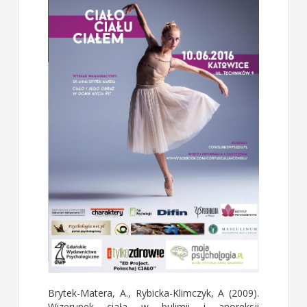
Brytek-Matera, A., Rybicka-Klimczyk, A (2009).
Wizerunek ciała w bulimii i anoreksji