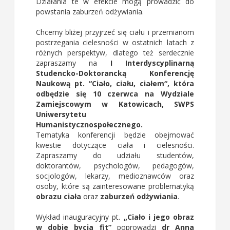
Działania te w efekcie mogą prowadzić do
powstania zaburzeń odżywiania.
Chcemy bliżej przyjrzeć się ciału i przemianom
postrzegania cielesności w ostatnich latach z
różnych perspektyw, dlatego też serdecznie
zapraszamy na
I Interdyscyplinarną
Studencko-Doktorancką Konferencję
Naukową pt. “Ciało, ciału, ciałem“, która
odbędzie się 10 czerwca na Wydziale
Zamiejscowym w Katowicach, SWPS
Uniwersytetu
Humanistycznospołecznego.
Tematyka konferencji będzie obejmować
kwestie dotyczące ciała i cielesności.
Zapraszamy do udziału studentów,
doktorantów, psychologów, pedagogów,
socjologów, lekarzy, medioznawców oraz
osoby, które są zainteresowane problematyką
obrazu ciała
oraz
zaburzeń odżywiania
.
Wykład inauguracyjny pt.
„Ciało i jego obraz
w dobie bycia fit”
poprowadzi
dr Anna