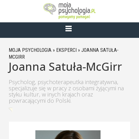
MOJA PSYCHOLOGIA
»
EKSPERCI
»
JOANNA SATUŁA-
MCGIRR
Joanna Satuła-McGirr
Psycholog, psychoterapeutka integratywna,
specjalizuje się w pracy z osobami żyjącymi na
styku kultur, w inych krajach oraz
powracającymi do Polski.