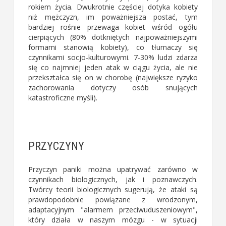
rokiem życia. Dwukrotnie częściej dotyka kobiety
niż mężczyzn, im poważniejsza postać, tym
bardziej rośnie przewaga kobiet wśród ogółu
cierpiących (80% dotkniętych najpoważniejszymi
formami stanowią kobiety), co tłumaczy się
czynnikami socjo-kulturowymi. 7-30% ludzi zdarza
się co najmniej jeden atak w ciągu życia, ale nie
przekształca się on w chorobę (największe ryzyko
zachorowania dotyczy osób snujących
katastroficzne myśli).
PRZYCZYNY
Przyczyn paniki można upatrywać zarówno w
czynnikach biologicznych, jak i poznawczych.
Twórcy teorii biologicznych sugerują, że ataki są
prawdopodobnie powiązane z wrodzonym,
adaptacyjnym "alarmem przeciwuduszeniowym",
który działa w naszym mózgu - w sytuacji