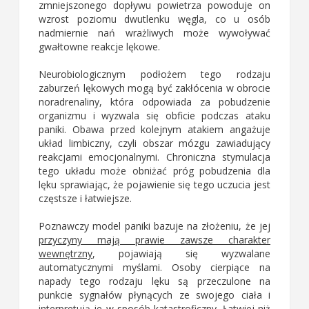
zmniejszonego dopływu powietrza powoduje on
wzrost poziomu dwutlenku węgla, co u osób
nadmiernie nań wrażliwych może wywoływać
gwałtowne reakcje lękowe.
Neurobiologicznym podłożem tego rodzaju
zaburzeń lękowych mogą być zakłócenia w obrocie
noradrenaliny, która odpowiada za pobudzenie
organizmu i wyzwala się obficie podczas ataku
paniki. Obawa przed kolejnym atakiem angażuje
układ limbiczny, czyli obszar mózgu zawiadujący
reakcjami emocjonalnymi. Chroniczna stymulacja
tego układu może obniżać próg pobudzenia dla
lęku sprawiając, że pojawienie się tego uczucia jest
częstsze i łatwiejsze.
Poznawczy model paniki bazuje na złożeniu, że jej
przyczyny mają prawie zawsze charakter
wewnętrzny
, pojawiają się wyzwalane
automatycznymi myślami. Osoby cierpiące na
napady tego rodzaju lęku są przeczulone na
punkcie sygnałów płynących ze swojego ciała i
interpretują je w sposób katastroficzny. Łatwiej niż