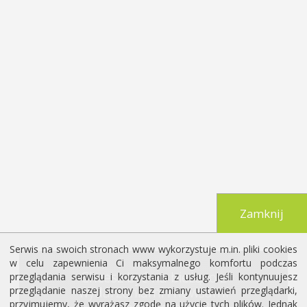
Zamknij
Serwis na swoich stronach www wykorzystuje m.in. pliki cookies
w celu zapewnienia Ci maksymalnego komfortu podczas
Chcesz być na bieżąco z
przeglądania serwisu i korzystania z usług. Jeśli kontynuujesz
wydarzeniami i newsami
przeglądanie naszej strony bez zmiany ustawień przeglądarki,
przyjmujemy, że wyrażasz zgodę na użycie tych plików. Jednak