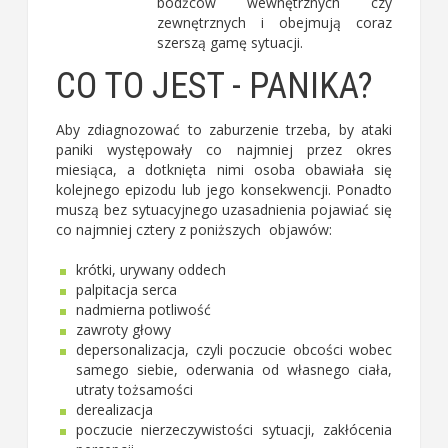
bodźców wewnętrznych czy
zewnętrznych i obejmują coraz
szerszą gamę sytuacji.
CO TO JEST - PANIKA?
Aby zdiagnozować to zaburzenie trzeba, by ataki
paniki występowały co najmniej przez okres
miesiąca, a dotknięta nimi osoba obawiała się
kolejnego epizodu lub jego konsekwencji. Ponadto
muszą bez sytuacyjnego uzasadnienia pojawiać się
co najmniej cztery z poniższych objawów:
krótki, urywany oddech
palpitacja serca
nadmierna potliwość
zawroty głowy
depersonalizacja, czyli poczucie obcości wobec
samego siebie, oderwania od własnego ciała,
utraty tożsamości
derealizacja
poczucie nierzeczywistości sytuacji, zakłócenia