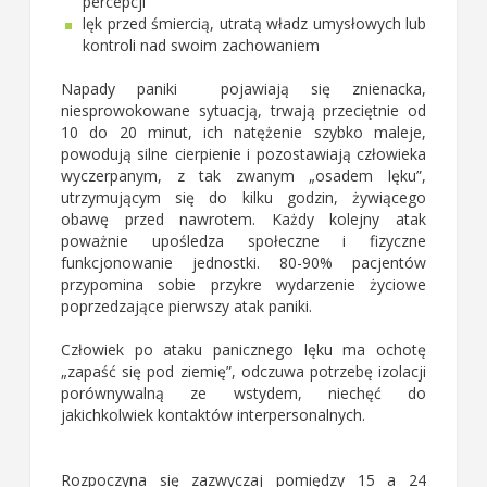
percepcji
lęk przed śmiercią, utratą władz umysłowych lub
kontroli nad swoim zachowaniem
Napady paniki pojawiają się znienacka,
niesprowokowane sytuacją, trwają przeciętnie od
10 do 20 minut, ich natężenie szybko maleje,
powodują silne cierpienie i pozostawiają człowieka
wyczerpanym, z tak zwanym „osadem lęku”,
utrzymującym się do kilku godzin, żywiącego
obawę przed nawrotem. Każdy kolejny atak
poważnie upośledza społeczne i fizyczne
funkcjonowanie jednostki. 80-90% pacjentów
przypomina sobie przykre wydarzenie życiowe
poprzedzające pierwszy atak paniki.
Człowiek po ataku panicznego lęku ma ochotę
„zapaść się pod ziemię”, odczuwa potrzebę izolacji
porównywalną ze wstydem, niechęć do
jakichkolwiek kontaktów interpersonalnych.
Rozpoczyna się zazwyczaj pomiędzy 15 a 24