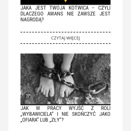
JAKA JEST TWOJA KOTWICA – CZYLI
DLACZEGO AWANS NIE ZAWSZE JEST
NAGRODĄ?
CZYTAJ WIĘCEJ
JAK W PRACY WYJŚĆ Z ROLI
„WYBAWICIELA” I NIE SKOŃCZYĆ JAKO
„OFIARA” LUB „ZŁY”?