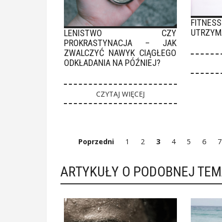
FITNES
UTRZYM
LENISTWO CZY
PROKRASTYNACJA – JAK
ZWALCZYĆ NAWYK CIĄGŁEGO
ODKŁADANIA NA PÓŹNIEJ?
CZYTAJ WIĘCEJ
Poprzedni
1
2
3
4
5
6
7
ARTYKUŁY O PODOBNEJ TE