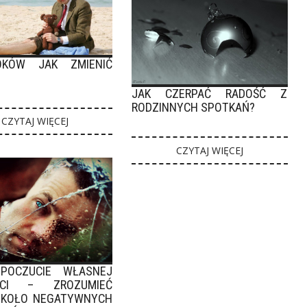
OKÓW JAK ZMIENIĆ
JAK CZERPAĆ RADOŚĆ Z
RODZINNYCH SPOTKAŃ?
CZYTAJ WIĘCEJ
CZYTAJ WIĘCEJ
 POCZUCIE WŁASNEJ
ŚCI – ZROZUMIEĆ
 KOŁO NEGATYWNYCH