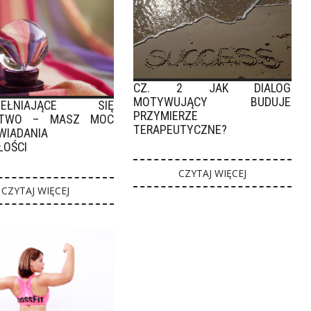
CZ. 2 JAK DIALOG
MOTYWUJĄCY BUDUJE
PEŁNIAJĄCE SIĘ
PRZYMIERZE
CTWO – MASZ MOC
TERAPEUTYCZNE?
WIADANIA
ŁOŚCI
CZYTAJ WIĘCEJ
CZYTAJ WIĘCEJ