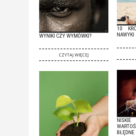
10 KR
NAWYKI
WYNIKI CZY WYMÓWKI?
CZYTAJ WIĘCEJ
NISKIE
WARTO
BŁĘDNE