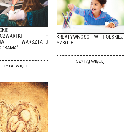
CKIE
HOCZWARTKI –
KREATYWNOŚĆ W POLSKIEJ
ZJA WARSZTATU
SZKOLE
ODRAMA"
CZYTAJ WIĘCEJ
CZYTAJ WIĘCEJ