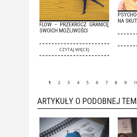
PSYCHO
NA SKU
FLOW – PRZEKROCZ GRANICĘ
SWOICH MOŻLIWOŚCI
CZYTAJ WIĘCEJ
1
2
3
4
5
6
7
8
9
1
ARTYKUŁY O PODOBNEJ TE