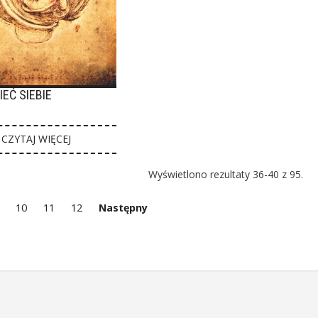
EĆ SIEBIE
CZYTAJ WIĘCEJ
Wyświetlono rezultaty 36-40 z 95.
10
11
12
Następny