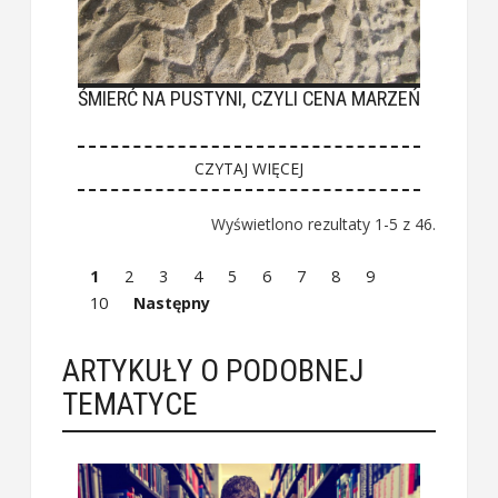
ŚMIERĆ NA PUSTYNI, CZYLI CENA MARZEŃ
CZYTAJ WIĘCEJ
Wyświetlono rezultaty 1-5 z 46.
1
2
3
4
5
6
7
8
9
10
Następny
ARTYKUŁY O PODOBNEJ
TEMATYCE