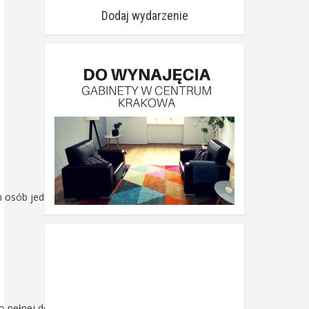
Dodaj wydarzenie
h osób jednak pojaw
o pełnej dojrzałości