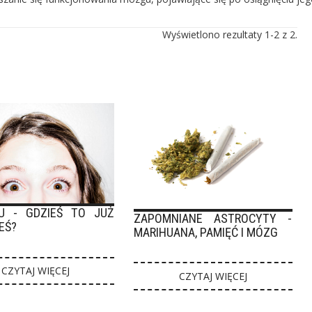
Wyświetlono rezultaty 1-2 z 2.
U - GDZIEŚ TO JUŻ
ZAPOMNIANE ASTROCYTY -
EŚ?
MARIHUANA, PAMIĘĆ I MÓZG
CZYTAJ WIĘCEJ
CZYTAJ WIĘCEJ