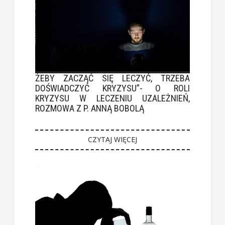
ŻEBY ZACZĄĆ SIĘ LECZYĆ, TRZEBA
DOŚWIADCZYĆ KRYZYSU”- O ROLI
KRYZYSU W LECZENIU UZALEŻNIEŃ,
ROZMOWA Z P. ANNĄ BOBOLĄ
CZYTAJ WIĘCEJ