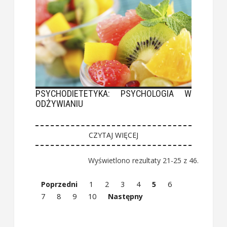
PSYCHODIETETYKA: PSYCHOLOGIA W
ODŻYWIANIU
CZYTAJ WIĘCEJ
Wyświetlono rezultaty 21-25 z 46.
Poprzedni
1
2
3
4
5
6
7
8
9
10
Następny