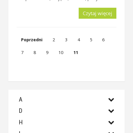
Czytaj więcej
Poprzedni
2
3
4
5
6
7
8
9
10
11
A
D
H