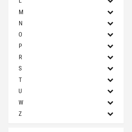
L
M
N
O
P
R
S
T
U
W
Z