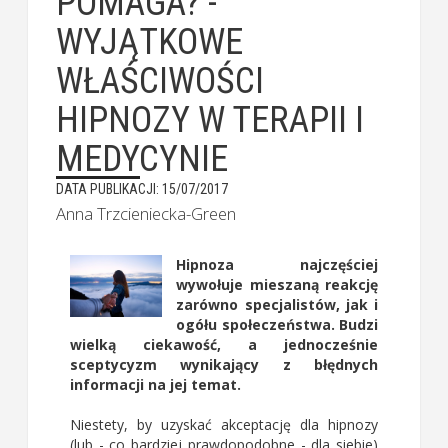
POMAGA? -
WYJĄTKOWE
WŁAŚCIWOŚCI
HIPNOZY W TERAPII I
MEDYCYNIE
DATA PUBLIKACJI: 15/07/2017
Anna Trzcieniecka-Green
Hipnoza najczęściej
wywołuje mieszaną reakcję
zarówno specjalistów, jak i
ogółu społeczeństwa. Budzi
wielką ciekawość, a jednocześnie
sceptycyzm wynikający z błędnych
informacji na jej temat.
Niestety, by uzyskać akceptację dla hipnozy
(lub - co bardziej prawdopodobne - dla siebie)