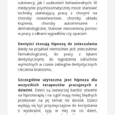
substancji, jak i uzaleznień behawioralnych. W
medycynie psychosomatycznej może stanowić
techniką ułatwiającą pracę z chorymi na
choroby nowotworowe, choroby układu
krążenia, choroby autoimmunne i
dermatologiczne. Stanowi nieocenioną pomoc
w pracy z ofiarami wypadków czy oparzeń.
Dentyści stosują hipnozę do znieczulania
(kiedy na przykład niemożliwe jest znieczulenie
farmakologiczne), do pracy z lękami
dentystycznymi, do łagodzenia odruchów
wymiotnych w czasie zabiegów dentystycznych
i leczenia bruksizmu.
Szczególnie użyteczna jest hipnoza dla
wszystkich terapeutów pracujacych z
dziećmi
. Dzieci są zazwyczaj bardzo otwarte
na hipnoterapię i na ogół mają mniej błędnych
przekonań na jej temat niż dorośli. Dzieci
wydają się być przyzwyczajone do korzystania
z wyobraźni; żyją w niej na co dzień,