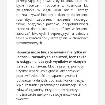
przełączając się łatwo z bycia dinozaurem na
bycie rycerzem, robotem z kosmosu lub
pielęgniarką w ciągu kilku minut. Dlatego
można używać hipnozy z dziecmi do leczenia
rozmaitych zaburzeń: moczenia nocnego,
tików, obgryzania paznokci, nadpobudliwosci.
Hipnoza daje także dobre efekty w leczeniu
zaburzeń lękowych i depresyjnych u dzieci, a
także w kontroli bólu, szczególnie w chorobach
nowotworowych.
Hipnoza może być stosowana nie tylko w
leczeniu rozmaitych zaburzeń, lecz także
w osiąganiu lepszych wyników w różnych
dziedzinach życia.
Można przy jej pomocy
uzyskać lepsze umiejętności akademickie:
poprawić zdolność do zapamiętywania i
odtwarzania danych, poprawić koncentrację,
lepiej rozumieć przyswajane informacje i lepiej
zdawać egzaminy. Przy pomocy hipnozy
można także uaktywnic swoje możliwosci
twórcze.