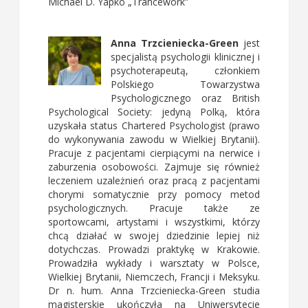
Michael D. Yapko „Trancework”
Anna Trzcieniecka-Green
jest
specjalistą psychologii klinicznej i
psychoterapeutą, członkiem
Polskiego Towarzystwa
Psychologicznego oraz British
Psychological Society: jedyną Polką, która
uzyskała status Chartered Psychologist (prawo
do wykonywania zawodu w Wielkiej Brytanii).
Pracuje z pacjentami cierpiącymi na nerwice i
zaburzenia osobowości. Zajmuje się również
leczeniem uzależnień oraz pracą z pacjentami
chorymi somatycznie przy pomocy metod
psychologicznych. Pracuje także ze
sportowcami, artystami i wszystkimi, którzy
chcą działać w swojej dziedzinie lepiej niż
dotychczas. Prowadzi praktykę w Krakowie.
Prowadziła wykłady i warsztaty w Polsce,
Wielkiej Brytanii, Niemczech, Francji i Meksyku.
Dr n. hum. Anna Trzcieniecka-Green studia
magisterskie ukończyła na Uniwersytecie