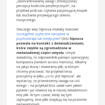
„skoncentrowanej uwagi i zmniejszonej
percepcji bodźców peryferycznych”, na
przykład podczas czytania pasjonującej książki
lub słuchania porywającego utworu
muzycznego.
Dlaczego więc hipnoza miałaby stanowić
szczególnie użyteczne narzędzie w
psychoterapii lub medycynie
? Otóż
hipnoza
pozwala na kontakt z doświadczeniami,
które zwykle są zgromadzone w
nieświadomej części umysłu.
Umysł
świadomy, to odpowiednik pamięci operacyjnej
komputera (random access memory). Klikamy
na jakąś ikonę i otwieramy plik, w którym
chcemy pracować. Na przykład teraz
pracujemy w pliku „co to jest hipnoza”, ale
wystarczy, że przeniesiemy uwagę na coś
innego – na przykład ktoś zadał nam jakieś
pytanie i już otwiera się w naszej świadomosci
inny plik. W tym czasie, kiedy się tym
zajmujemy, inne pliki znajdują się na poziomie
nieświadomym.