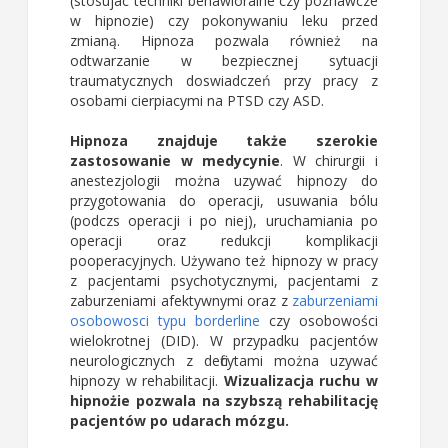
(stosujac techniki behawioralne czy poznawcze
w hipnozie) czy pokonywaniu leku przed
zmianą. Hipnoza pozwala również na
odtwarzanie w bezpiecznej sytuacji
traumatycznych doswiadczeń przy pracy z
osobami cierpiacymi na PTSD czy ASD.
Hipnoza znajduje także szerokie
zastosowanie w medycynie
. W chirurgii i
anestezjologii można uzywać hipnozy do
przygotowania do operacji, usuwania bólu
(podczs operacji i po niej), uruchamiania po
operacji oraz redukcji komplikacji
pooperacyjnych. Używano też hipnozy w pracy
z pacjentami psychotycznymi, pacjentami z
zaburzeniami afektywnymi oraz z
zaburzeniami
osobowosci typu borderline
czy osobowości
wielokrotnej (DID). W przypadku pacjentów
neurologicznych z deficytami można uzywać
hipnozy w rehabilitacji.
Wizualizacja ruchu w
hipnożie pozwala na szybszą rehabilitację
pacjentów po udarach mózgu.