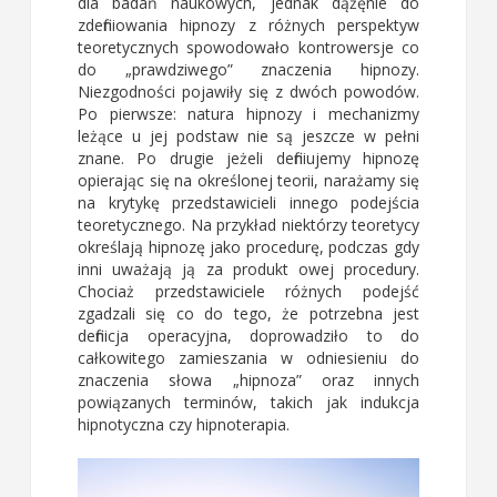
dla badań naukowych, jednak dążęnie do
zdefiniowania hipnozy z różnych perspektyw
teoretycznych spowodowało kontrowersje co
do „prawdziwego” znaczenia hipnozy.
Niezgodności pojawiły się z dwóch powodów.
Po pierwsze: natura hipnozy i mechanizmy
leżące u jej podstaw nie są jeszcze w pełni
znane. Po drugie jeżeli definiujemy hipnozę
opierając się na określonej teorii, narażamy się
na krytykę przedstawicieli innego podejścia
teoretycznego. Na przykład niektórzy teoretycy
określają hipnozę jako procedurę, podczas gdy
inni uważają ją za produkt owej procedury.
Chociaż przedstawiciele różnych podejść
zgadzali się co do tego, że potrzebna jest
definicja operacyjna, doprowadziło to do
całkowitego zamieszania w odniesieniu do
znaczenia słowa „hipnoza” oraz innych
powiązanych terminów, takich jak indukcja
hipnotyczna czy hipnoterapia.