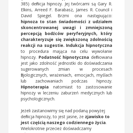
385) definicja hipnozy. Jej twórcami są Gary R.
Elkins, Arreed F. Barabasz, James R. Council i
David Spiegel. Brzmi ona następująco:
hipnoza to stan świadomości z udziałem
skoncentrowanej uwagi i zmniejszoną
percepcją bodźców peryferyjnych, który
charakteryzuje się zwiększoną zdolnością
reakcji na sugestie.
Indukcja hipnotyczna
to procedura mająca na celu wywołanie
hipnozy.
Podatność hipnotyczna
definiowana
jest jako zdolność jednostki do doświadczania
sugerowanych zmian w procesach
fizjologicznych, wrażeniach, emocjach, myślach
lub zachowaniach podczas hipnozy.
Hipnoterapia
natomiast to zastosowanie
hipnozy w leczeniu zaburzeń medycznych lub
psychologicznych.
Jeżeli zastanowimy się nad podaną powyżej
definicja hipnozy, to jest jasne, że
zjawisko to
jest częścią naszego codziennego życia
.
Wielokrotnie przecież doświadczamy