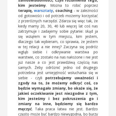
samoświadomości, czyli rozumienia tego,
kim jesteśmy
. Można to robić poprzez
terapię,
warsztaty
, coaching
- w zależności
od gotowości i od potrzeb możemy korzystać
z przeróżnych narzędzi. Zdarza się więc tak, że
kiedy mamy 20, 30, 40 lub więcej lat coś nas
zatrzymuje i zadajemy sobie pytanie: skąd ja
się wziąłem w tym miejscu, kim jestem,
dlaczego tak wybieram, co sprawia, że jestem
w tej relacji a nie innej? Zaczyna się podróż
wgłąb siebie i odkrywanie warstwa po
warstwie, co zostało na nas nałożone i nie jest
już nasze a co jest prawdziwą częścią nas
samych. Żeby odróżnić jedno od drugiego
potrzebna jest umiejętność wsłuchania się w
siebie - czyli
potrzebujemy uważności i
zgody na to, że możemy odkryć coś, co
będzie wymagało zmiany, bo okaże się, że
jakieś oczekiwanie jest niezgodne z tym,
kim jesteśmy i bez pokruszenia go i
zmiany na inne, będziemy się bardzo
męczyć
. Taka praca łatwa nie jest. Bardzo
często może być bardzo niewygodna, bo burzy