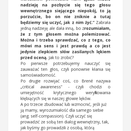
nadzieję na pozbycie się tego głosu
wewnętrznego siejącego niepokój, to ją
porzućcie, bo on nie zniknie a tutaj
będziemy się uczyć, jak z nim żyć.”
Zabrała
jedną nadzieję ale dała inną, bo z
rozumiałam,
że z tym głosem można polemizować.
Można i trzeba sprawdzać, co z tego, co
mówi ma sens i jest prawdą a co jest
jedynie zlepkiem słów zasilanych lękiem
przed oceną.
Jak to zrobić?
Po pierwsze potrzebujemy nauczyć się
zauważać ten głos, czyli ponownie kłania się
samoświadomość.
Po drugie rozwijać coś, co Brené nazywa
„critical awareness” - czyli chodzi o
umiejętność krytycznego weryfikowania
kłębiących się w naszej głowie lęków.
A po trzecie zbudować lub wzmocnić, jeśli już
ją mamy, wyrozumiałość dla samego siebie
(ang. self-compassion). Czyli uczyć się
prowadzić ze sobą ten dialog wewnętrzny, tak,
jak byśmy go prowadzili z osobą, którą