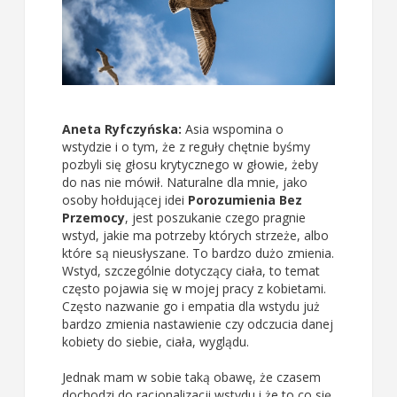
Aneta Ryfczyńska:
Asia wspomina o
wstydzie i o tym, że z reguły chętnie byśmy
pozbyli się głosu krytycznego w głowie, żeby
do nas nie mówił. Naturalne dla mnie, jako
osoby hołdującej idei
Porozumienia Bez
Przemocy
, jest poszukanie czego pragnie
wstyd, jakie ma potrzeby których strzeże, albo
które są nieusłyszane. To bardzo dużo zmienia.
Wstyd, szczególnie dotyczący ciała, to temat
często pojawia się w mojej pracy z kobietami.
Często nazwanie go i empatia dla wstydu już
bardzo zmienia nastawienie czy odczucia danej
kobiety do siebie, ciała, wyglądu.
Jednak mam w sobie taką obawę, że czasem
dochodzi do racjonalizacji wstydu i że to co się