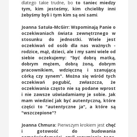
dlatego takie trudne, bo
to taniec miedzy
tym, kim jesteśmy, kim chcieliby inni
żebyśmy byli i tym kim są oni sami
.
Joanna Satuła-McGirr: Wspominają Panie o
oczekiwaniach świata zewnętrznego w
stosunku do jednostki. Wiele jest
oczekiwań od osób dla nas ważnych -
rodzice, mąż, dzieci, ale i my sami wiele od
siebie oczekujemy: "być dobrą matką,
dobrym mężem, dobrą żoną, dobrym
pracownikiem, wdzięczną i szanującą
córką czy synem". Można się wśród tych
oczekiwań pogubić, zwłaszcza, że
oczekiwania często nie są podane wprost
i nie zawsze uświadamiamy je sobie. Jak
mam wiedzieć jak być autentyczną, które
części to "autentyczne ja", a które są
"wszczepione"?
Joanna Chmura:
Pierwszym krokiem jest
chęć
i gotowość do budowania