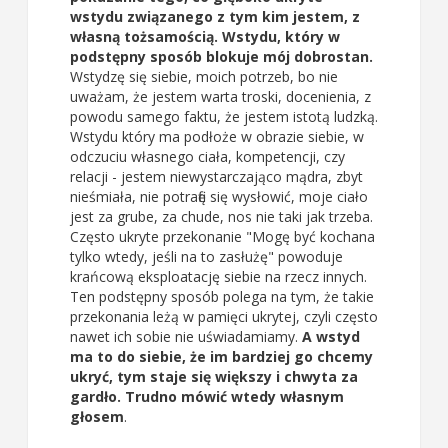
wstydu związanego z tym kim jestem, z
własną tożsamością. Wstydu, który w
podstępny sposób blokuje mój dobrostan.
Wstydzę się siebie, moich potrzeb, bo nie
uważam, że jestem warta troski, docenienia, z
powodu samego faktu, że jestem istotą ludzką.
Wstydu który ma podłoże w obrazie siebie, w
odczuciu własnego ciała, kompetencji, czy
relacji - jestem niewystarczająco mądra, zbyt
nieśmiała, nie potrafię się wysłowić, moje ciało
jest za grube, za chude, nos nie taki jak trzeba.
Często ukryte przekonanie "Mogę być kochana
tylko wtedy, jeśli na to zasłużę" powoduje
krańcową eksploatację siebie na rzecz innych.
Ten podstępny sposób polega na tym, że takie
przekonania leżą w pamięci ukrytej, czyli często
nawet ich sobie nie uświadamiamy.
A wstyd
ma to do siebie, że im bardziej go chcemy
ukryć, tym staje się większy i chwyta za
gardło. Trudno mówić wtedy własnym
głosem
.