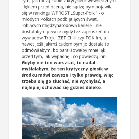
tym, jak radzą sobie z krytykiem wewnętrznym
i lękiem przed oceną, nie sądzę bym pojawiła
się w rankingu WPROST „Super-Polki” - o
młodych Polkach podbijających świat,
robiących międzynarodową karierę - nie
dostałabym pewnie nigdy też zaproszeń do
wywiadów Trójki, ZET Chilli czy TOK fm, a
nawet jeśli jakimś cudem bym je dostała to
odmówiłabym, bo paraliżowałby mnie lęk
przed tym, jak wypadnę i co powiedzą inni.
Gdyby nie ten warsztat, to nadal
myślałabym, że ten krytyczny głosik w
środku mówi zawsze i tylko prawdę, więc
trzeba się go słuchać, nie wychylać, a
najlepiej schować się gdzieś daleko
.