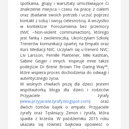
spotkania, grupy i warsztaty umożliwiające Ci
znalezienie miejsca i czasu na pracę z ciałem
oraz zbadanie swoich potrzeb i uczuć poprzez
kontakt z sobą i swoją cielesnością. A wszystko
w kontekście Porozumienia bez przemocy
(NVC –Non-violent communiaction), którego
jest fanką i zwolenniczką. Ukończyłam Szkołę
Trenerów komunikacji opartej na Empatii oraz
Kurs Mediacji NVC. Uczyłam się u treneró NVC:
LIv Larsson, Pernille Plantener, Miki Kashtan,
Sabine Geiger i innych. Inspiruje mnie także
podejście Dr Brene Brown The Daring Way™,
które wspiera proces dochodzenia do odwagi i
autentycznego życia.
W wolnych chwilach piszę dla dzieci. Jestem
współautorką bloga dla dzieci i rodziców
Przyjaciele żyrafy
(
www.przyjacielezyrafy.blogspot.com
) oraz
dwóch tomów bajek o empatii: Przyjaciele
żyrafy oraz Tęskniący Zenon i żyrafa, która
spadła z krzesła. W październiku 2015 roku
ukazała się również bajkowa opowieść o