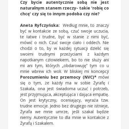
Czy bycie autentycznie sobą nie jest
naturalnym stanem rzeczy- takie 'robię co
chcę' czy się to innym podoba czy nie?
Aneta Ryfczyńska:
Według mnie, to znaczy
być w kontakcie ze sobą, czuć swoje uczucia,
te łatwe i trudne, być w stanie z nimi być,
mówić o nich. Czuć swoje ciało i oddech. Nie
chodzi o to, by w każdej sytuacji dzielić się
swoimi trudnymi przeżyciami z każdym
napotkanym człowiekiem, bo to nie służy ani
mi ani tym, których „obdarowuję” tym co u
mnie wbrew ich woli. W bliskiej mi koncepcji
Porozumieniu bez przemocy (NVC)*
mówi
się o tym, że każdy ma w sobie Żyrafę i
Szakala, ona jest świadoma uczuć i potrzeb,
jest przyjmująca, akceptująca i dająca empatię.
On jest krytyczny, oceniający, wyraża tzw.
trudne emocje. Jedno bez drugiego nie istnieje,
Żyrafa we mnie umrze, jeśli szakal będzie
niemy. Autentycznie to dla mnie w kontakcie z
Żyrafą i Szakalem.