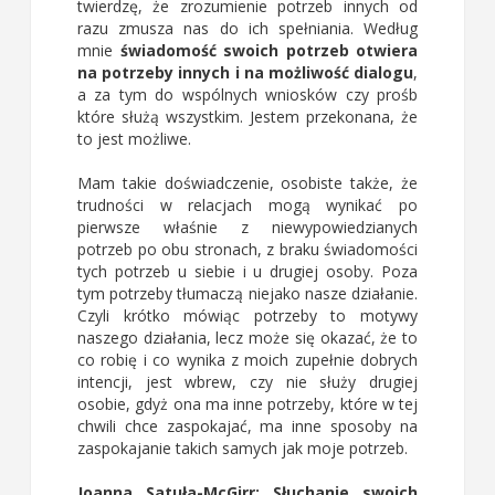
twierdzę, że zrozumienie potrzeb innych od
razu zmusza nas do ich spełniania. Według
mnie
świadomość swoich potrzeb otwiera
na potrzeby innych i na możliwość dialogu
,
a za tym do wspólnych wniosków czy prośb
które służą wszystkim. Jestem przekonana, że
to jest możliwe.
Mam takie doświadczenie, osobiste także, że
trudności w relacjach mogą wynikać po
pierwsze właśnie z niewypowiedzianych
potrzeb po obu stronach, z braku świadomości
tych potrzeb u siebie i u drugiej osoby. Poza
tym potrzeby tłumaczą niejako nasze działanie.
Czyli krótko mówiąc potrzeby to motywy
naszego działania, lecz może się okazać, że to
co robię i co wynika z moich zupełnie dobrych
intencji, jest wbrew, czy nie służy drugiej
osobie, gdyż ona ma inne potrzeby, które w tej
chwili chce zaspokajać, ma inne sposoby na
zaspokajanie takich samych jak moje potrzeb.
Joanna Satuła-McGirr: Słuchanie swoich