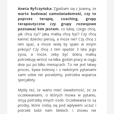
Aneta Ryfczyńska:
Zgadzam się z Joanną, że
warto budować samoświadomość, czy to
poprzez terapię, coaching, grupy
terapeutyczne czy grupy rozwojowe
poznawać kim jestem
, co lubię, czego chcę,
jak chcę żyć? Jaką matką chcę być? Czy chcę
karmić dziecko piersią, a może nie? Czy chcę z
nim spać, a może wolę by spało w innym
pokoju? Czy chcę z nim spędzić 3 lata jego
życia, a może, żeby być dobrą matką
potrzebuję wrócić na kilka godzin pracy w ciągu
dnia już po kilku miesiącach. To nie jest łatwy
proces, bywa bolesny i z niekórymi pytaniami
sami sobie nie poradzimy, potrzeba wsparcia
specjalisty.
Myślę też, że warto mieć świadomość, że za
oczekiwaniami, o których mowa w pytaniu,
stoją potrzeby innych osób. Oczekiwania to są
prośby, które rodzą się pod wpływem uczuć i
potrzeb ludzi nam bliskich. I znowu nie