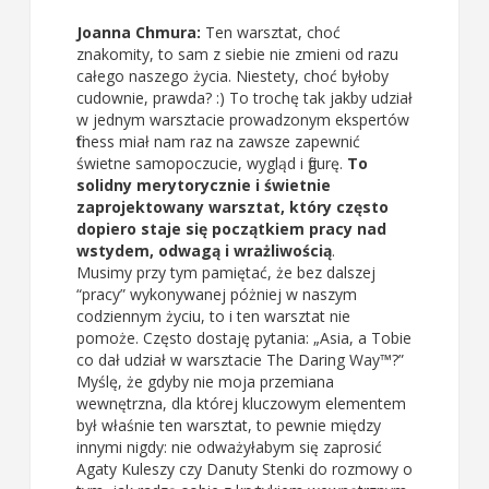
Joanna Chmura:
Ten warsztat, choć
znakomity, to sam z siebie nie zmieni od razu
całego naszego życia. Niestety, choć byłoby
cudownie, prawda? :) To trochę tak jakby udział
w jednym warsztacie prowadzonym ekspertów
fitness miał nam raz na zawsze zapewnić
świetne samopoczucie, wygląd i figurę.
To
solidny merytorycznie i świetnie
zaprojektowany warsztat, który często
dopiero staje się początkiem pracy nad
wstydem, odwagą i wrażliwością
.
Musimy przy tym pamiętać, że bez dalszej
“pracy” wykonywanej póżniej w naszym
codziennym życiu, to i ten warsztat nie
pomoże. Często dostaję pytania: „Asia, a Tobie
co dał udział w warsztacie The Daring Way™?”
Myślę, że gdyby nie moja przemiana
wewnętrzna, dla której kluczowym elementem
był właśnie ten warsztat, to pewnie między
innymi nigdy: nie odważyłabym się zaprosić
Agaty Kuleszy czy Danuty Stenki do rozmowy o