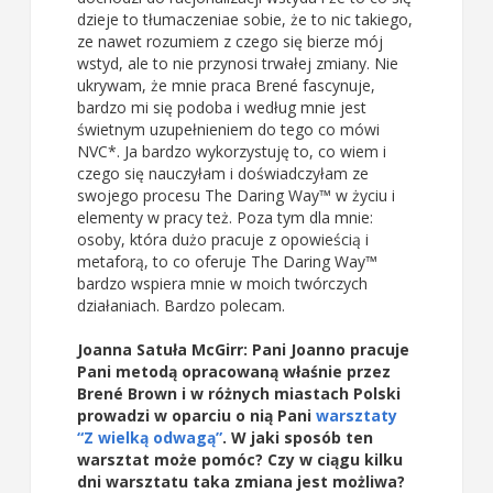
dzieje to tłumaczeniae sobie, że to nic takiego,
ze nawet rozumiem z czego się bierze mój
wstyd, ale to nie przynosi trwałej zmiany. Nie
ukrywam, że mnie praca Brené fascynuje,
bardzo mi się podoba i według mnie jest
świetnym uzupełnieniem do tego co mówi
NVC*. Ja bardzo wykorzystuję to, co wiem i
czego się nauczyłam i doświadczyłam ze
swojego procesu The Daring Way™ w życiu i
elementy w pracy też. Poza tym dla mnie:
osoby, która dużo pracuje z opowieścią i
metaforą, to co oferuje The Daring Way™
bardzo wspiera mnie w moich twórczych
działaniach. Bardzo polecam.
Joanna Satuła McGirr: Pani Joanno pracuje
Pani metodą opracowaną właśnie przez
Brené Brown i w różnych miastach Polski
prowadzi w oparciu o nią Pani
warsztaty
“Z wielką odwagą”
. W jaki sposób ten
warsztat może pomóc? Czy w ciągu kilku
dni warsztatu taka zmiana jest możliwa?