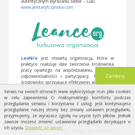
autentycznym wyrażaniu siebie – Lulu.
www.anetaryfczynska.com
LeaNCe
jest otwartą organizacją, która w
praktyce realizuje idee tworzenia środowiska
pracy opartego na współdziałaniu, osobistej
Zamknij
odpowiedzialności i partycypacji. Tworzymy
środowisko sprzyjające efektywnej współpracy
i osobistego zaangażowania na rzecz sukcesu
Serwis na swoich stronach www wykorzystuje m.in. pliki cookies
firmy. Wprowadzamy zmiany w sposobie pracy,
w celu zapewnienia Ci maksymalnego komfortu podczas
jej organizacji i komunikacji. Mamy
przeglądania serwisu i korzystania z usług. Jeśli kontynuujesz
przekonanie, że możliwe jest środowisko
przeglądanie naszej strony bez zmiany ustawień przeglądarki,
pracy, w którym ludzie dobrze się czują,
przyjmujemy, że wyrażasz zgodę na użycie tych plików. Jednak
pracują z pasją i radością. Mogą podejmować
zawsze możesz zmienić ustawienia przeglądarki decydujące o
działania, które dla nich mają znaczenie i sens.
ich użyciu.
Dowiedź się więcej
Poprzez swoja pracę mogą się spełniać.