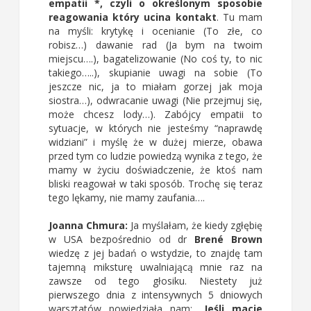
empatii *, czyli o określonym sposobie
reagowania który ucina kontakt
. Tu mam
na myśli: krytykę i ocenianie (To złe, co
robisz…) dawanie rad (Ja bym na twoim
miejscu….), bagatelizowanie (No coś ty, to nic
takiego…..), skupianie uwagi na sobie (To
jeszcze nic, ja to miałam gorzej jak moja
siostra…), odwracanie uwagi (Nie przejmuj się,
może chcesz lody…). Zabójcy empatii to
sytuacje, w których nie jesteśmy “naprawdę
widziani” i myślę że w dużej mierze, obawa
przed tym co ludzie powiedzą wynika z tego, że
mamy w życiu doświadczenie, że ktoś nam
bliski reagował w taki sposób. Trochę się teraz
tego lękamy, nie mamy zaufania….
Joanna Chmura:
Ja myślałam, że kiedy zgłębię
w USA bezpośrednio od dr
Brené Brown
wiedzę z jej badań o wstydzie, to znajdę tam
tajemną miksturę uwalniającą mnie raz na
zawsze od tego głosiku. Niestety już
pierwszego dnia z intensywnych 5 dniowych
warsztatów powiedziała nam:
„Jeśli macie