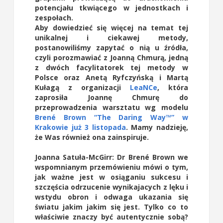
potencjału tkwiącego w jednostkach i
zespołach.
Aby dowiedzieć się więcej na temat tej
unikalnej i ciekawej metody,
postanowiliśmy zapytać o nią u źródła,
czyli porozmawiać z Joanną Chmurą, jedną
z dwóch facylitatorek tej metody w
Polsce oraz Anetą Ryfczyńską i Martą
Kułagą z organizacji
LeaNCe
, która
zaprosiła Joannę Chmurę do
przeprowadzenia warsztatu wg modelu
Brené Brown “The Daring Way™” w
Krakowie już 3 listopada
. Mamy nadzieję,
że Was również ona zainspiruje.
Joanna Satuła-McGirr:
Dr Brené Brown we
wspomnianym przemówieniu mówi o tym,
jak ważne jest w osiąganiu sukcesu i
szczęścia odrzucenie wynikajacych z lęku i
wstydu obron i odwaga ukazania się
światu jakim jakim się jest. Tylko co to
właściwie znaczy być autentycznie sobą?