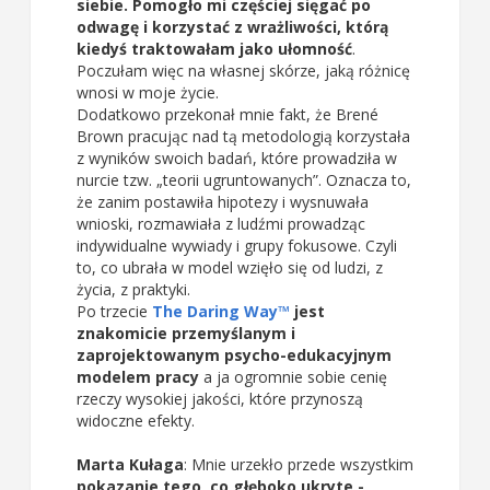
siebie. Pomogło mi częściej sięgać po
odwagę i korzystać z wrażliwości, którą
kiedyś traktowałam jako ułomność
.
Poczułam więc na własnej skórze, jaką różnicę
wnosi w moje życie.
Dodatkowo przekonał mnie fakt, że Brené
Brown pracując nad tą metodologią korzystała
z wyników swoich badań, które prowadziła w
nurcie tzw. „teorii ugruntowanych”. Oznacza to,
że zanim postawiła hipotezy i wysnuwała
wnioski, rozmawiała z ludźmi prowadząc
indywidualne wywiady i grupy fokusowe. Czyli
to, co ubrała w model wzięło się od ludzi, z
życia, z praktyki.
Po trzecie
The Daring Way™
jest
znakomicie przemyślanym i
zaprojektowanym psycho-edukacyjnym
modelem pracy
a ja ogromnie sobie cenię
rzeczy wysokiej jakości, które przynoszą
widoczne efekty.
Marta Kułaga
: Mnie urzekło przede wszystkim
pokazanie tego, co głęboko ukryte -