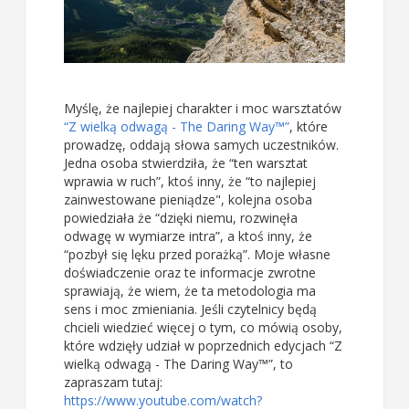
Myślę, że najlepiej charakter i moc warsztatów
“Z wielką odwagą - The Daring Way™”
, które
prowadzę, oddają słowa samych uczestników.
Jedna osoba stwierdziła, że “ten warsztat
wprawia w ruch”, ktoś inny, że “to najlepiej
zainwestowane pieniądze", kolejna osoba
powiedziała że “dzięki niemu, rozwinęła
odwagę w wymiarze intra”, a ktoś inny, że
“pozbył się lęku przed porażką”. Moje własne
doświadczenie oraz te informacje zwrotne
sprawiają, że wiem, że ta metodologia ma
sens i moc zmieniania. Jeśli czytelnicy będą
chcieli wiedzieć więcej o tym, co mówią osoby,
które wdzięły udział w poprzednich edycjach “Z
wielką odwagą - The Daring Way™”, to
zapraszam tutaj:
https://www.youtube.com/watch?